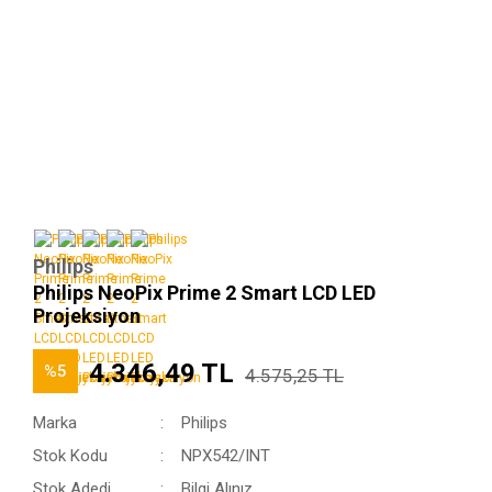
Philips
Philips NeoPix Prime 2 Smart LCD LED
Projeksiyon
4.346,49 TL
%5
4.575,25 TL
Marka
Philips
Stok Kodu
NPX542/INT
Stok Adedi
Bilgi Alınız