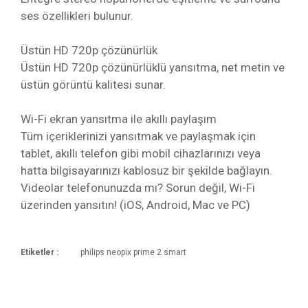
ses özellikleri bulunur.
Üstün HD 720p çözünürlük
Üstün HD 720p çözünürlüklü yansıtma, net metin ve
üstün görüntü kalitesi sunar.
Wi-Fi ekran yansıtma ile akıllı paylaşım
Tüm içeriklerinizi yansıtmak ve paylaşmak için
tablet, akıllı telefon gibi mobil cihazlarınızı veya
hatta bilgisayarınızı kablosuz bir şekilde bağlayın.
Videolar telefonunuzda mı? Sorun değil, Wi-Fi
üzerinden yansıtın! (iOS, Android, Mac ve PC)
Etiketler :
philips neopix prime 2 smart
Ekran teknolojisi
Kargoya Veriliş Süresi
LCD
Ürünlerimizin ortalama olarak kargoya veriliş
Bu ürüne ilk yorumu siz yapın!
süresi 1-3 iş günüdür. Resmi Tatil ve hafta