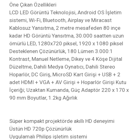
Öne Çıkan Özellikleri
LCD LED Görüntü Teknolojisi, Android OS İşletim
sistemi, Wi-Fi, Bluetooth, Airplay ve Miracast
Kablosuz Yansıtma, 2 metre mesafeden 80 inçe
kadar HD Görüntü Yansıtma, 30.000 saatten uzun
ömürlü LED, 1280x720 piksel, 1920 x 1080 piksel
Desteklenen Çözünürlük, 180 Lümen 3.000:1
Kontrast, Manuel Netleme, Dikey ve 4 Köşe Dijital
Düzeltme, Dahili Medya Oynatıcı, Dahili Stereo
Hoparlör, DC Giriş, MicroSD Kart Girişi + USB + 2
adet HDMI + VGA + AV Girişi + Hoparlör Girişi Kutu
İçeriği; Uzaktan Kumanda, Güç Adaptör 220 x 170 x
90 mm Boyutlar, 1.2kg Ağırlık
Süper kompakt projektörde akıllı HD deneyimi
Üstün HD 720p Çözünürlük
Uygulamalı Philips işletim sistemi