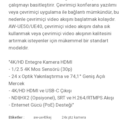
çalışmayı basitleştirir. Çevrimiçi konferans yazılımı
veya çevrimiçi uygulama ile bağlantı mümkündür, bu
nedenle çevrimiçi video akışını başlatmak kolaydır.
AW-UE50/UE40, çevrimiçi video akışını daha sık
kullanmak veya çevrimiçi video akışının kalitesini
artırmak isteyenler için mükemmel bir standart
modeldir.
"4K/HD Entegre Kamera HDMI
- 1/2.5 4K Mos Sensörü (30p)
- 24 x Optik Yakınlaştırma ve 74,1° Geniş Açılı
Mercek
- 4K/HD HDMI ve USB-C Çıkışı
- NDI|HX2 (Opsiyonel), SRT ve H.264/RTMPS Akışı
- Enternet Gücü (PoE) Desteği"
Etiketler :
aw-ue40kej
24x ptz kamera
LENS
Motorlu Optik 24x zoom, F1.8 -
Kargoya Veriliş Süresi