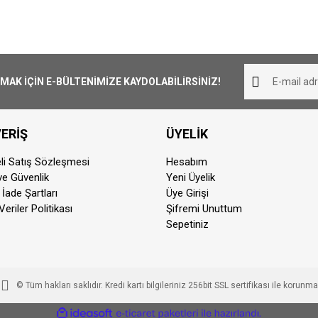
Gigabit Ethernet (RJ45) PoE+
iliş süresi 1-3 iş günüdür. Resmi Tatil ve hafta sonları ürün 
Bu ürüne ilk yorumu siz yapın!
 (RJ45) (Konsol)
her yerine ücretsiz olarak gönderilmektedir. 1000₺ altında ka
Yorum Yaz
K İÇİN E-BÜLTENİMİZE KAYDOLABİLİRSİNİZ!
pariş aynı günde kargoya teslim edilmektedir. Teslimat sü
ERİŞ
ÜYELİK
dan sonra vermiş olduğunuz siparişler ertisi ilk iş günü karg
2 Desteği, Katman 3 Desteği
li Satış Sözleşmesi
Hesabım
u
 ve Güvenlik
Yeni Üyelik
otor ile taşınabilir ürünler için geçerlidir. Teslimat ücreti 200
 İade Şartları
Üye Girişi
z, Beylikdüzü, Avcılar(ve sonrasına) ilçelerine teslimat yapıl
Veriler Politikası
Şifremi Unuttum
Sepetiniz
© Tüm hakları saklıdır. Kredi kartı bilgileriniz 256bit SSL sertifikası ile korunma
ile
ideasoft
e-