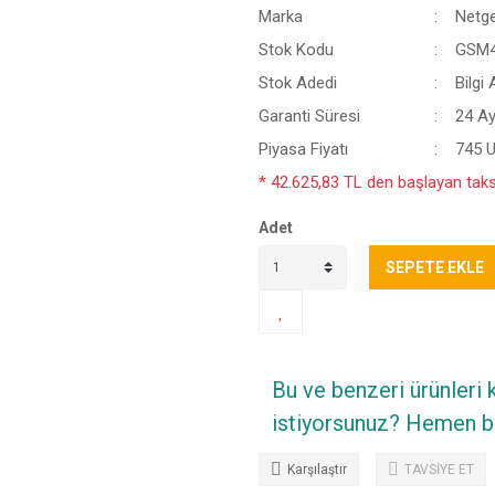
Marka
Netg
Stok Kodu
GSM4
Stok Adedi
Bilgi 
Garanti Süresi
24 A
Piyasa Fiyatı
745 
* 42.625,83 TL den başlayan taksi
Adet
SEPETE EKLE
Bu ve benzeri ürünleri
istiyorsunuz? Hemen bi
Karşılaştır
TAVSİYE ET