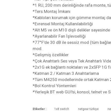
*1 RU, 200 mm derinliğinde rafa monte, tü
*Ters Montaj İmkanı
*Kabloları korumak için gömme montaj da d
*Evrensel Montaj Kullanılabilirliği
*Alt M5 ve ön M10 dişli delikler sayesind
*Ayarlanabilir Fan İşlevselliği
*77°F'de 30 dB ile sessiz mod (tüm bağlan
mod.
*Gelişmiş özellikler
*Çok Anahtarlı Ses veya Tek Anahtarlı Vide
*2x1G ek bağlantı noktaları ve 2xSFP 1G fi
*Katman 2 / Katman 3 Anahtarlama
*Tüm M4250 modellerinde ortak Katman 2
*Bol Kontrol Yöntemleri
*Yerleşik BT web GUI'si, konsol, telnet ve 
Etiketler :
1x8 switch
netgear türkiye
ne