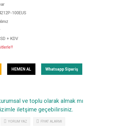
ear
212P-100EUS
Alınız
y
USD + KDV
tlerle!!
HEMEN AL
Whatsapp Sipariş
 kurumsal ve toplu olarak almak mı
zimle iletşime geçebilirsiniz.
YORUM YAZ
FİYAT ALARMI