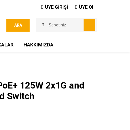
ÜYE GİRİŞİ
ÜYE Ol
Sepetiniz
ARA
KALAR
HAKKIMIZDA
PoE+ 125W 2x1G and
d Switch