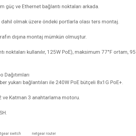
m güç ve Ethernet bağlantı noktaları arkada.
ahil olmak üzere öndeki portlarla olası ters montaj.
e rafın dışına montaj mümkün olmuştur.
tı noktaları kullanılır, 125W PoE), maksimum 77°F ortam, 95
o Dağıtımları
ber yukarı bağlantıları ile 240W PoE bütçeli 8x1G PoE+.
 ve Katman 3 anahtarlama motoru.
SSH.
tgear switch
netgear router