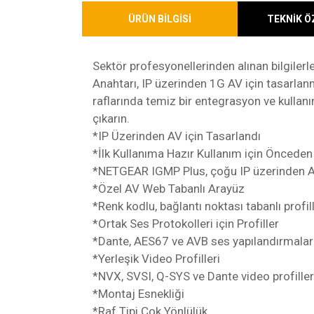
ÜRÜN BİLGİSİ
TEKNİK Ö
Sektör profesyonellerinden alınan bilgil
Anahtarı, IP üzerinden 1G AV için tasarla
raflarında temiz bir entegrasyon ve kullanım
çıkarın.
*IP Üzerinden AV için Tasarlandı
*İlk Kullanıma Hazır Kullanım için Önceden
*NETGEAR IGMP Plus, çoğu IP üzerinden AV 
*Özel AV Web Tabanlı Arayüz
*Renk kodlu, bağlantı noktası tabanlı profi
*Ortak Ses Protokolleri için Profiller
*Dante, AES67 ve AVB ses yapılandırmaları iç
*Yerleşik Video Profilleri
*NVX, SVSI, Q-SYS ve Dante video profilleri 
*Montaj Esnekliği
*Raf Tipi Çok Yönlülük