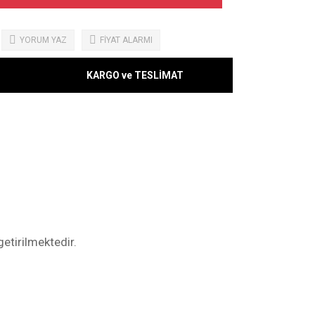
YORUM YAZ
FİYAT ALARMI
KARGO ve TESLİMAT
etirilmektedir.