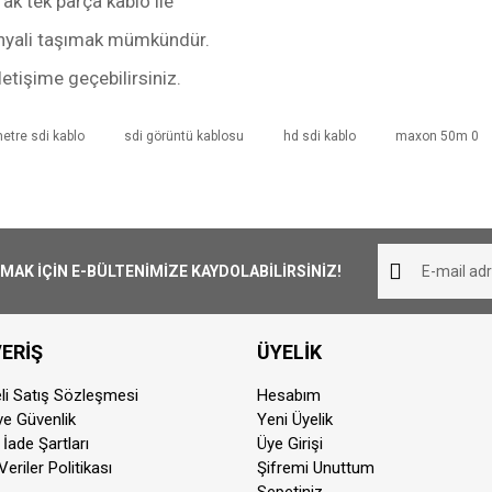
ak tek parça kablo ile
inyali taşımak mümkündür.
etişime geçebilirsiniz.
etre sdi kablo
sdi görüntü kablosu
hd sdi kablo
maxon 50m 0
iliş süresi 1-3 iş günüdür. Resmi Tatil ve hafta sonları ürün 
Bu ürüne ilk yorumu siz yapın!
her yerine ücretsiz olarak gönderilmektedir. 1000₺ altında ka
Yorum Yaz
K İÇİN E-BÜLTENİMİZE KAYDOLABİLİRSİNİZ!
pariş aynı günde kargoya teslim edilmektedir. Teslimat sü
ERİŞ
ÜYELİK
dan sonra vermiş olduğunuz siparişler ertisi ilk iş günü karg
li Satış Sözleşmesi
Hesabım
 ve Güvenlik
Yeni Üyelik
otor ile taşınabilir ürünler için geçerlidir. Teslimat ücreti 200
 İade Şartları
Üye Girişi
z, Beylikdüzü, Avcılar(ve sonrasına) ilçelerine teslimat yapıl
Veriler Politikası
Şifremi Unuttum