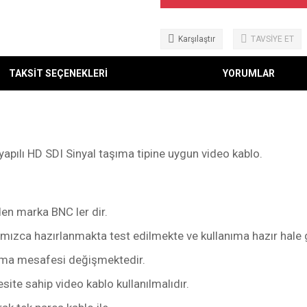
Karşılaştır
TAVSİYE ET
TAKSİT SEÇENEKLERİ
YORUMLAR
apılı HD SDI Sinyal taşıma tipine uygun video kablo.
en marka BNC ler dir.
mızca hazırlanmakta test edilmekte ve kullanıma hazır hale g
aşıma mesafesi değişmektedir.
ite sahip video kablo kullanılmalıdır.