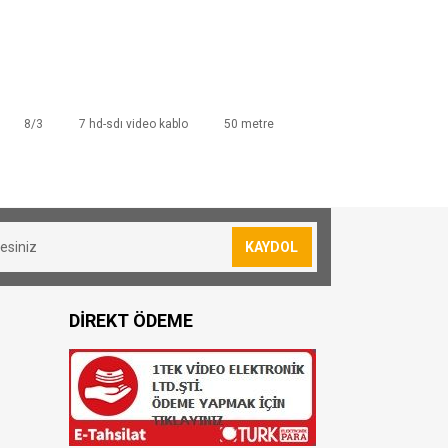
8/3
7 hd-sdı video kablo
50 metre
sevkiyatımız yoktur.
lan siparişler için 30₺ kargo ücreti
KAYDOL
resi bulunmuş olduğunuz konuma göre
DİREKT ÖDEME
oya teslim edilmektedir
 TL dir.
amamaktadır.