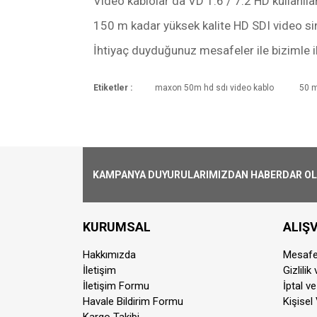
Video kablolar da VD 1.6 / 7.2 HD kullanılar
150 m kadar yüksek kalite HD SDI video s
İhtiyaç duyduğunuz mesafeler ile bizimle il
Etiketler :
maxon 50m hd sdı video kablo
50 m
Kargoya Veriliş Süresi
Ürünlerimizin ortalama olarak kargoya ver
Kargo Ücreti
1000₺ Üstü siparişlerin tümü Türkiye'nin 
alınmaktadır.
KAMPANYA DUYURULARIMIZDAN HABERDAR OLMA
Aynı Gün Kargo
Saat 15:00'a kadar vermiş olduğunuz si
KURUMSAL
ALIŞV
farklılık gösterebilmektedir. Saat 15:00'
Hakkımızda
Mesafe
Kurye İle Teslimat(Sadece İstanbul)
İletişim
Gizlilik
Kurye ile teslimat sadece İstanbul ili ve m
İletişim Formu
İptal ve
Adalar, Silivri, Çatalca, Şile, Kemerburga
Havale Bildirim Formu
Kişisel 