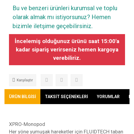
Bu ve benzeri ürünleri kurumsal ve toplu
olarak almak mı istiyorsunuz? Hemen
bizimle iletşime geçebilirsiniz.
İncelemiş olduğunuz ürünü saat 15:00'a
kadar sipariş verirseniz hemen kargoya
verebiliriz.
Karşılaştır
ÜRÜN BİLGİSİ
TAKSİT SEÇENEKLERİ
YORUMLAR
KA
XPRO-Monopod
Her yöne yumuşak hareketler için FLUIDTECH taban