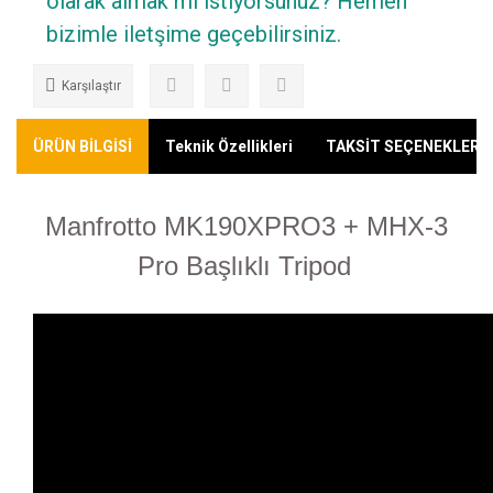
olarak almak mı istiyorsunuz? Hemen
bizimle iletşime geçebilirsiniz.
Karşılaştır
ÜRÜN BİLGİSİ
Teknik Özellikleri
TAKSİT SEÇENEKLERİ
Manfrotto MK190XPRO3 + MHX-3
Pro Başlıklı Tripod