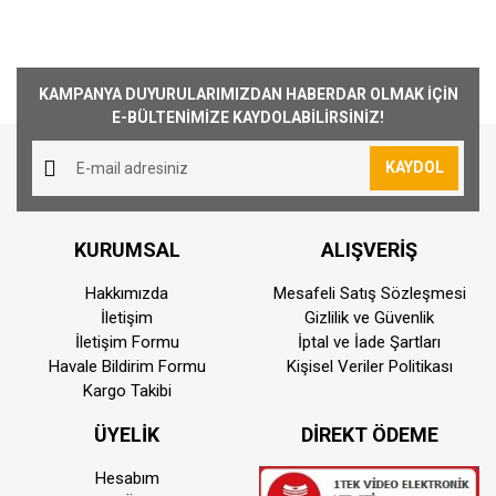
Özellikler
Bu ürüne ilk yorumu siz yapın!
KAMPANYA DUYURULARIMIZDAN HABERDAR OLMAK İÇİN
Ağırlık
E-BÜLTENİMİZE KAYDOLABİLİRSİNİZ!
Yorum Yaz
3 kg
KAYDOL
Üst Ek
1/4 ″
KURUMSAL
ALIŞVERİŞ
vida
Hakkımızda
Mesafeli Satış Sözleşmesi
Bacak
İletişim
Gizlilik ve Güvenlik
Bölümleri
İletişim Formu
İptal ve İade Şartları
Havale Bildirim Formu
Kişisel Veriler Politikası
3
Kargo Takibi
Minimum
ÜYELİK
DİREKT ÖDEME
Yükseklik
9
Hesabım