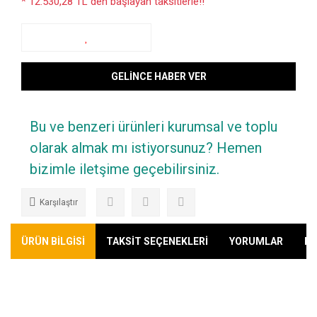
* 12.530,28 TL den başlayan taksitlerle!!
GELİNCE HABER VER
Bu ve benzeri ürünleri kurumsal ve toplu
olarak almak mı istiyorsunuz? Hemen
bizimle iletşime geçebilirsiniz.
Karşılaştır
ÜRÜN BİLGİSİ
TAKSİT SEÇENEKLERİ
YORUMLAR
KA