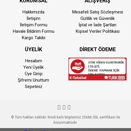
KURUMSAL
ALIŞVERİŞ
alınmaktadır.
Aynı Gün Kargo
Hakkımızda
Mesafeli Satış Sözleşmesi
İletişim
Gizlilik ve Güvenlik
Saat 15:00'a kadar vermiş olduğunuz sipariş
İletişim Formu
İptal ve İade Şartları
aynı günde kargoya teslim edilmektedir.
Havale Bildirim Formu
Kişisel Veriler Politikası
Teslimat süresi bulunmuş olduğunuz konuma
Kargo Takibi
göre farklılık gösterebilmektedir. Saat
15:00'dan sonra vermiş olduğunuz siparişler
ÜYELİK
DİREKT ÖDEME
ertisi ilk iş günü kargoya teslim edilmektedir
Hesabım
Kurye İle Teslimat(Sadece İstanbul)
Yeni Üyelik
Kurye ile teslimat sadece İstanbul ili ve motor
Üye Girişi
ile taşınabilir ürünler için geçerlidir. Teslimat
Şifremi Unuttum
Sepetiniz
ücreti 200 TL dir.
Adalar, Silivri, Çatalca, Şile, Kemerburgaz,
Beylikdüzü, Avcılar(ve sonrasına) ilçelerine
teslimat yapılamamaktadır.
© Tüm hakları saklıdır. Kredi kartı bilgileriniz 256bit SSL sertifikası ile
korunmaktadır.