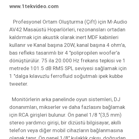
www.1tekvideo.com
Profesyonel Ortam Oluşturma (Çift) için M-Audio
AV42 Masaüstü Hoparlörleri, rezonansları ortadan
kaldırmak için akustik olarak inert MDF kabinleri
kullanır ve Kanal başına 20W, kanal başına 4 ohm'a,
bas refleks tasarımlı bir 4 "polipropilen woofer'a
dönüştürülür. 75 ila 20.000 Hz frekans tepkisi ve 1
metrede 101.5 dB RMS SPL seviyesi sağlamak için
1 "dalga kılavuzlu ferrofluid soğutmalı ipek kubbe
tweeter.
Monitörlerin arka panelinde oyun sistemleri, DJ
donanımları, mikserler ve daha fazlasını bağlamak
için RCA girişleri bulunur. Ön panel 1/8 "(3,5 mm)
stereo yardımcı girişi, bir dizüstü bilgisayar, akıllı
telefon veya diğer mobil cihazların bağlanmasına
olanak tanır. Ön panel 1/8" kulaklık çıkışı, doğrudan