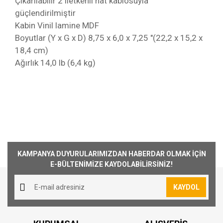
Çıkarılabilir 2 iletkenli hat kablosuyla
güçlendirilmiştir
Kabin Vinil lamine MDF
Boyutlar (Y x G x D) 8,75 x 6,0 x 7,25 "(22,2 x 15,2 x
18,4 cm)
Ağırlık 14,0 lb (6,4 kg)
Kargoya Veriliş Süresi
Ürünlerimizin ortalama olarak kargoya veriliş
Bu ürüne ilk yorumu siz yapın!
süresi 1-3 iş günüdür. Resmi Tatil ve hafta
KAMPANYA DUYURULARIMIZDAN HABERDAR OLMAK İÇİN
sonları ürün sevkiyatımız yoktur.
E-BÜLTENİMİZE KAYDOLABİLİRSİNİZ!
Yorum Yaz
Kargo Ücreti
KAYDOL
1000₺ Üstü siparişlerin tümü Türkiye'nin her
yerine ücretsiz olarak gönderilmektedir. 1000₺
altında kalan siparişler için 30₺ kargo ücreti