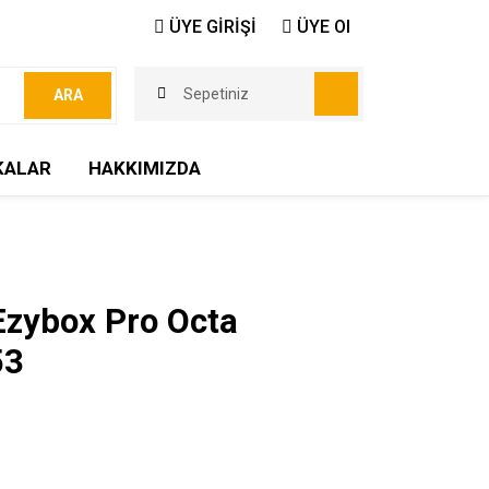
ÜYE GİRİŞİ
ÜYE Ol
Sepetiniz
ARA
KALAR
HAKKIMIZDA
-Ezybox Pro Octa
53