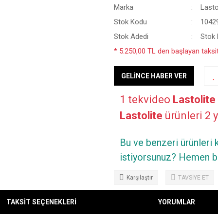
Marka
Lasto
Stok Kodu
1042
Stok Adedi
Stok B
* 5.250,00 TL den başlayan taksitl
GELİNCE HABER VER
1 tekvideo
Lastolite
Lastolite
ürünleri 2 y
Bu ve benzeri ürünleri
istiyorsunuz? Hemen bi
Karşılaştır
TAVSİYE ET
TAKSİT SEÇENEKLERİ
YORUMLAR