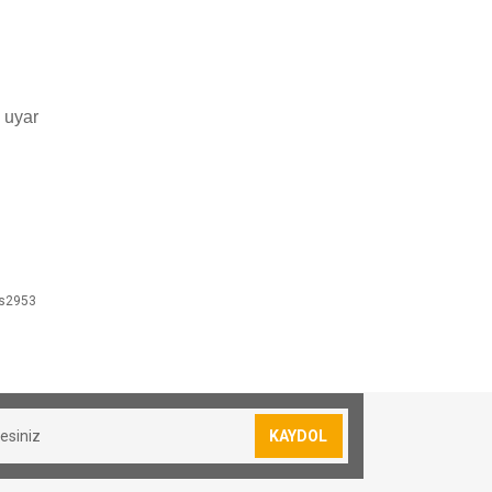
 uyar
ls2953
sevkiyatımız yoktur.
lan siparişler için 30₺ kargo ücreti
KAYDOL