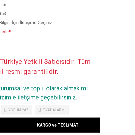
lite
953
ilgisi İçin İletişime Geçiniz
erle!!
Türkiye Yetkili Satıcısıdır. Tüm
ıl resmi garantilidir.
 kurumsal ve toplu olarak almak mı
zimle iletşime geçebilirsiniz.
YORUM YAZ
FİYAT ALARMI
KARGO ve TESLİMAT