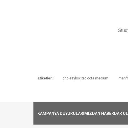
Stüd
Etiketler :
grid-ezybox pro octa medium
manfr
Kargoya Veriliş Süresi
Ürünlerimizin ortalama olarak kargoya ver
Kargo Ücreti
1000₺ Üstü siparişlerin tümü Türkiye'nin 
alınmaktadır.
KAMPANYA DUYURULARIMIZDAN HABERDAR OLMA
Aynı Gün Kargo