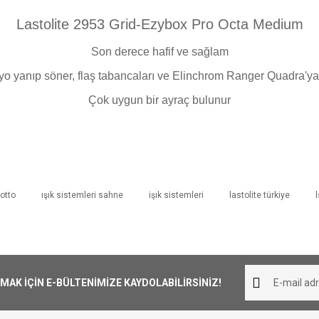
Lastolite 2953 Grid-Ezybox Pro Octa Medium
Son derece hafif ve sağlam
yo yanıp söner, flaş tabancaları ve Elinchrom Ranger Quadra'ya
Çok uygun bir ayraç bulunur
otto
ışık sistemleri sahne
işık sistemleri
lastolite türkiye
iliş süresi 1-3 iş günüdür. Resmi Tatil ve hafta sonları ürün 
Bu ürüne ilk yorumu siz yapın!
her yerine ücretsiz olarak gönderilmektedir. 1000₺ altında ka
Yorum Yaz
K İÇİN E-BÜLTENİMİZE KAYDOLABİLİRSİNİZ!