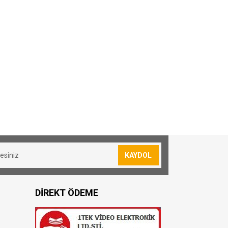
sevkiyatımız yoktur.
lan siparişler için 30₺ kargo ücreti
KAYDOL
resi bulunmuş olduğunuz konuma göre
DİREKT ÖDEME
oya teslim edilmektedir