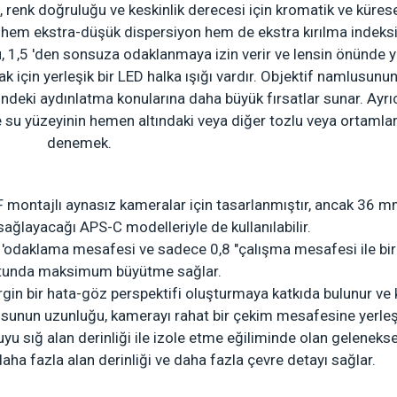
, renk doğruluğu ve keskinlik derecesi için kromatik ve küres
 hem ekstra-düşük dispersiyon hem de ekstra kırılma indeks
 1,5 'den sonsuza odaklanmaya izin verir ve lensin önünde y
çin yerleşik bir LED halka ışığı vardır.
Objektif namlusunun
ndeki aydınlatma konularına daha büyük fırsatlar sunar. Ayrı
 su yüzeyinin hemen altındaki veya diğer tozlu veya ortamlar
denemek.
F montajlı aynasız kameralar için tasarlanmıştır, ancak 36 
ağlayacağı APS-C modelleriyle de kullanılabilir.
'odaklama mesafesi ve sadece 0,8 "çalışma mesafesi ile birl
utunda maksimum büyütme sağlar.
rgin bir hata-göz perspektifi oluşturmaya katkıda bulunur ve 
unun uzunluğu, kamerayı rahat bir çekim mesafesine yerleşt
yu sığ alan derinliği ile izole etme eğiliminde olan gelenekse
ha fazla alan derinliği ve daha fazla çevre detayı sağlar.