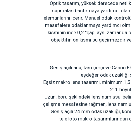
Optik tasarım, yüksek derecede netlik
sapmaları bastırmaya yardımcı olan
elemanlarını içerir.
Manuel odak kontrolü,
mesafelere odaklanmaya yardımcı olmak i
kısmının ince 0,2 "çapı aynı zamanda ö
objektifin ön kısmı su geçirmezdir ve
Geniş açılı ana, tam çerçeve Canon E
eşdeğer odak uzaklığı s
Eşsiz makro lens tasarımı, minimum 1,5 
2: 1 boy
Uzun, boru şeklindeki lens namlusu, beli
çalışma mesafesine rağmen, lens namlus
Geniş açılı 24 mm odak uzaklığı, konu
telefoto makro tasarımlarından da