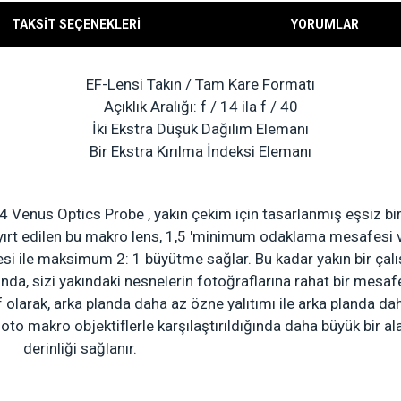
TAKSİT SEÇENEKLERİ
YORUMLAR
EF-Lensi Takın / Tam Kare Formatı
Açıklık Aralığı: f / 14 ila f / 40
İki Ekstra Düşük Dağılım Elemanı
Bir Ekstra Kırılma İndeksi Elemanı
14
Venus Optics
Probe
,
yakın çekim için tasarlanmış eşsiz bi
ayırt edilen bu makro lens, 1,5 'minimum odaklama mesafesi 
 ile maksimum 2: 1 büyütme sağlar. Bu kadar yakın bir çal
da, sizi yakındaki nesnelerin fotoğraflarına rahat bir mesaf
tif olarak, arka planda daha az özne yalıtımı ile arka planda da
oto makro objektiflerle karşılaştırıldığında daha büyük bir al
derinliği sağlanır.