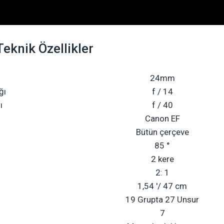
Teknik Özellikler
24mm
ğı
f / 14
ı
f / 40
Canon EF
Bütün çerçeve
85 °
2 kere
2: 1
1,54 '/ 47 cm
19 Grupta 27 Unsur
7