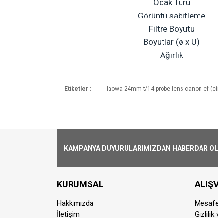
Odak Türü
Görüntü sabitleme
Filtre Boyutu
Boyutlar (ø x U)
Ağırlık
Etiketler :
laowa 24mm t/14 probe lens canon ef (ci
Kargoya Veriliş Süresi
Ürünlerimizin ortalama olarak kargoya ver
Kargo Ücreti
1000₺ Üstü siparişlerin tümü Türkiye'nin 
alınmaktadır.
KAMPANYA DUYURULARIMIZDAN HABERDAR OLMA
Aynı Gün Kargo
Saat 15:00'a kadar vermiş olduğunuz si
KURUMSAL
ALIŞV
farklılık gösterebilmektedir. Saat 15:00'
Hakkımızda
Mesafe
Kurye İle Teslimat(Sadece İstanbul)
İletişim
Gizlilik