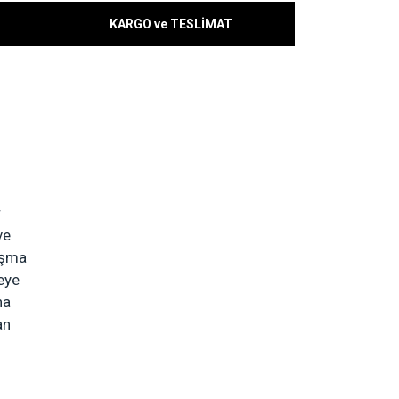
KARGO ve TESLİMAT
r
ve
ışma
eye
ha
an