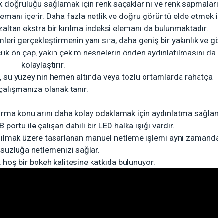
nk doğruluğu sağlamak için renk saçaklarını ve renk sapmaları
lemanı içerir.
Daha fazla netlik ve doğru görüntü elde etmek i
zaltan ekstra bir kırılma indeksi elemanı da bulunmaktadır.
mleri gerçekleştirmenin yanı sıra, daha geniş bir yakınlık ve 
k ön çap, yakın çekim nesnelerin önden aydınlatılmasını da
kolaylaştırır.
 su yüzeyinin hemen altında veya tozlu ortamlarda rahatça
çalışmanıza olanak tanır.
ştırma konularını daha kolay odaklamak için aydınlatma sağl
portu ile çalışan dahili bir LED halka ışığı vardır.
anılmak üzere tasarlanan manuel netleme işlemi aynı zamand
suzluğa netlemenizi sağlar.
 hoş bir bokeh kalitesine katkıda bulunuyor.