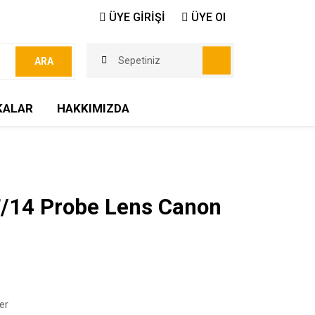
ÜYE GİRİŞİ
ÜYE Ol
Sepetiniz
ARA
KALAR
HAKKIMIZDA
/14 Probe Lens Canon
er