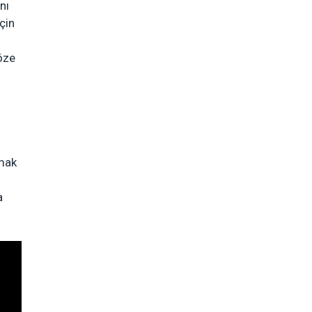
nı
çin
göze
amak
a