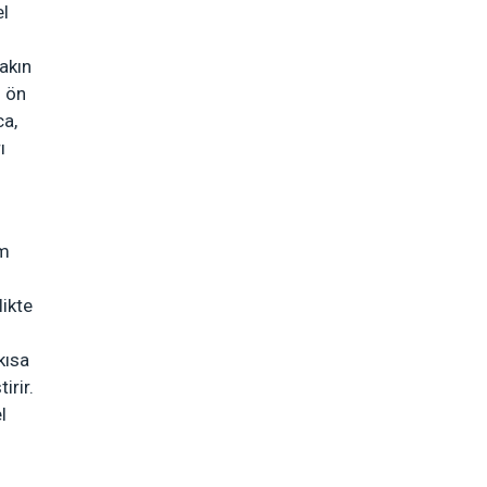
el
i
akın
 ön
ca,
ı
mm
ikte
kısa
irir.
l