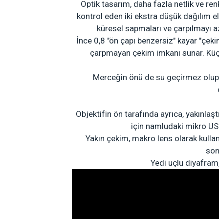
Optik tasarım, daha fazla netlik ve re
kontrol eden iki ekstra düşük dağılım e
küresel sapmaları ve çarpılmayı a
İnce 0,8 "ön çapı benzersiz" kayar "çeki
çarpmayan çekim imkanı sunar. Küçü
Merceğin önü de su geçirmez olup,
Objektifin ön tarafında ayrıca, yakınla
için namludaki mikro USB 
Yakın çekim, makro lens olarak kull
son
Yedi uçlu diyafram,