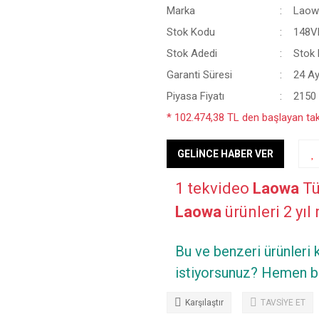
Marka
Laow
Stok Kodu
148V
Stok Adedi
Stok B
Garanti Süresi
24 A
Piyasa Fiyatı
2150
* 102.474,38 TL den başlayan taks
GELİNCE HABER VER
1 tekvideo
Laowa
Tü
Laowa
ürünleri 2 yıl 
Bu ve benzeri ürünleri
istiyorsunuz? Hemen bi
Karşılaştır
TAVSİYE ET