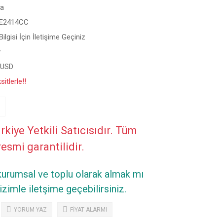
a
E2414CC
ilgisi İçin İletişime Geçiniz
y
 USD
itlerle!!
rkiye Yetkili Satıcısıdır. Tüm
resmi garantilidir.
 kurumsal ve toplu olarak almak mı
zimle iletşime geçebilirsiniz.
YORUM YAZ
FİYAT ALARMI