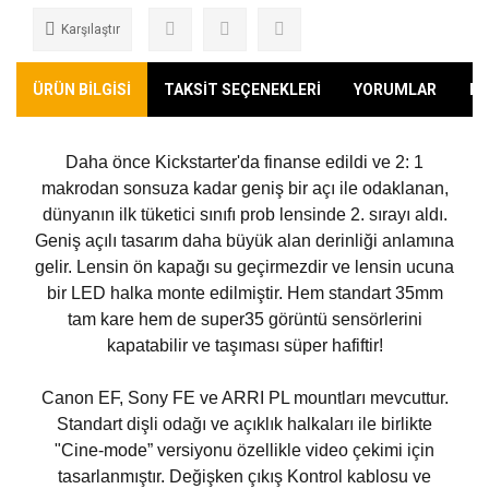
Karşılaştır
ÜRÜN BİLGİSİ
TAKSİT SEÇENEKLERİ
YORUMLAR
KA
Daha önce Kickstarter'da finanse edildi ve 2: 1
makrodan sonsuza kadar geniş bir açı ile odaklanan,
dünyanın ilk tüketici sınıfı prob lensinde 2. sırayı aldı.
Geniş açılı tasarım daha büyük alan derinliği anlamına
gelir. Lensin ön kapağı su geçirmezdir ve lensin ucuna
bir LED halka monte edilmiştir. Hem standart 35mm
tam kare hem de super35 görüntü sensörlerini
kapatabilir ve taşıması süper hafiftir!
Canon EF, Sony FE ve ARRI PL mountları mevcuttur.
Standart dişli odağı ve açıklık halkaları ile birlikte
"Cine-mode” versiyonu özellikle video çekimi için
tasarlanmıştır. Değişken çıkış Kontrol kablosu ve