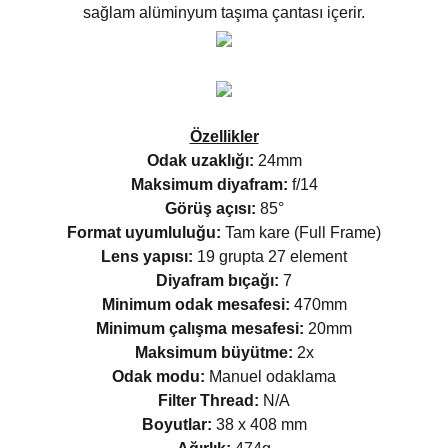
sağlam alüminyum taşıma çantası içerir.
Özellikler
Odak uzaklığı:
24mm
Maksimum diyafram:
f/14
Görüş açısı:
85°
Format uyumluluğu:
Tam kare (Full Frame)
Lens yapısı:
19 grupta 27 element
Diyafram bıçağı:
7
Minimum odak mesafesi:
470mm
Minimum çalışma mesafesi:
20mm
Maksimum büyütme:
2x
Odak modu:
Manuel odaklama
Filter Thread:
N/A
Boyutlar:
38 x 408 mm