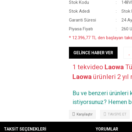
Stok Kodu
148V
Stok Adedi
Stok B
Garanti Süresi
24 A
Piyasa Fiyatı
260 
* 12.396,77 TL den başlayan taksi
GELİNCE HABER VER
1 tekvideo
Laowa
Tü
Laowa
ürünleri 2 yıl 
Bu ve benzeri ürünleri
istiyorsunuz? Hemen bi
Karşılaştır
TAVSİYE ET
TAKSİT SEÇENEKLERİ
YORUMLAR