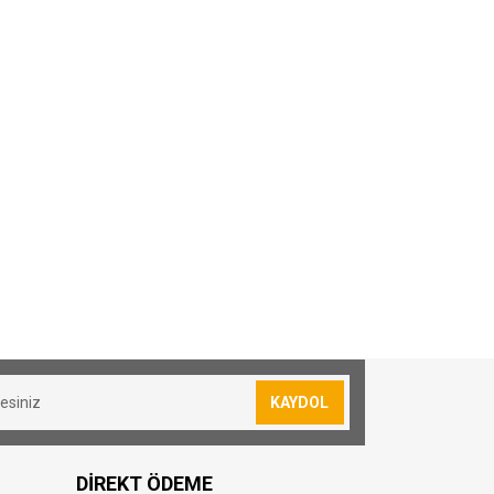
sevkiyatımız yoktur.
lan siparişler için 30₺ kargo ücreti
KAYDOL
resi bulunmuş olduğunuz konuma göre
DİREKT ÖDEME