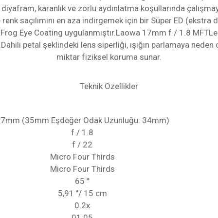
 diyafram, karanlık ve zorlu aydınlatma koşullarında çalışma
 renk saçılımını en aza indirgemek için bir Süper ED (ekstra
a Frog Eye Coating uygulanmıştır.Laowa 17mm f / 1.8 MFTLe
Dahili petal şeklindeki lens siperliği, ışığın parlamaya neden
miktar fiziksel koruma sunar.
Teknik Özellikler
7mm (35mm Eşdeğer Odak Uzunluğu: 34mm)
f / 1.8
f / 22
Micro Four Thirds
Micro Four Thirds
65 °
5,91 "/ 15 cm
0.2x
01:05