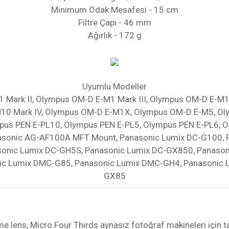
Minimum Odak Mesafesi - 15 cm
Filtre Çapı - 46 mm
Ağırlık - 172 g
Uyumlu Modeller
Mark II, Olympus OM-D E-M1 Mark III, Olympus OM-D E-M1
M10 Mark IV, Olympus OM-D E-M1X, Olympus OM-D E-M5, Ol
mpus PEN E-PL10, Olympus PEN E-PL5, Olympus PEN E-PL6, 
asonic AG-AF100A MFT Mount, Panasonic Lumix DC-G100, 
sonic Lumix DC-GH5S, Panasonic Lumix DC-GX850, Panason
ic Lumix DMC-G85, Panasonic Lumix DMC-GH4, Panasonic
GX85
e lens, Micro Four Thirds aynasız fotoğraf makineleri için 