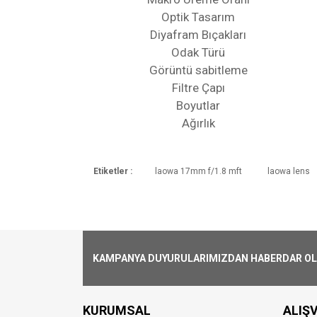
Optik Tasarım
Diyafram Bıçakları
Odak Türü
Görüntü sabitleme
Filtre Çapı
Boyutlar
Ağırlık
Etiketler :
laowa 17mm f/1.8 mft
laowa lens
Kargoya Veriliş Süresi
Ürünlerimizin ortalama olarak kargoya ver
Kargo Ücreti
1000₺ Üstü siparişlerin tümü Türkiye'nin 
alınmaktadır.
KAMPANYA DUYURULARIMIZDAN HABERDAR OLMA
Aynı Gün Kargo
Saat 15:00'a kadar vermiş olduğunuz si
KURUMSAL
ALIŞV