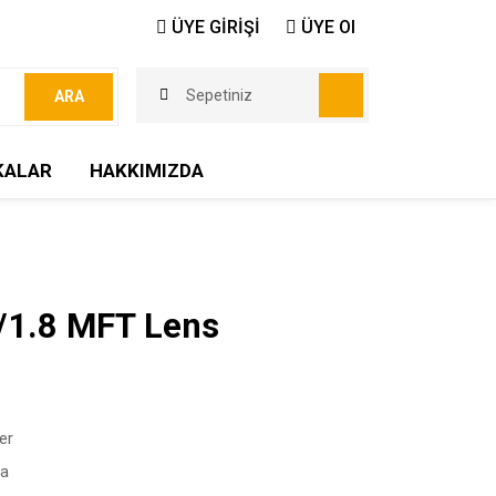
ÜYE GİRİŞİ
ÜYE Ol
Sepetiniz
ARA
KALAR
HAKKIMIZDA
/1.8 MFT Lens
er
a