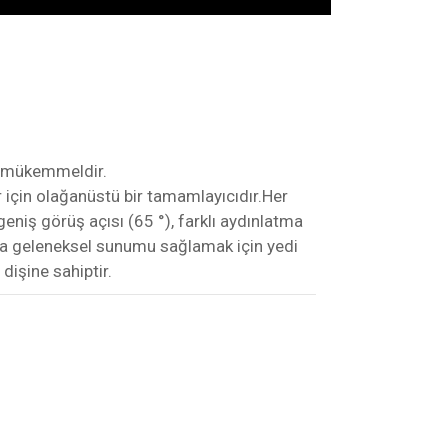
n mükemmeldir.
r için olağanüstü bir tamamlayıcıdır.Her
geniş görüş açısı (65 °), farklı aydınlatma
arda geleneksel sunumu sağlamak için yedi
işine sahiptir.