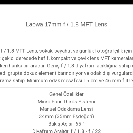
Laowa 17mm f / 1.8 MFT Lens
/ 1.8 MFT Lens, sokak, seyahat ve günlük fotoğrafçılık içi
kat çekici derecede hafif, kompakt ve çevik lens MFT kamerala
n harika bir araçtır. Geniş f / 1,8 diyafram açıklığına sahip 
, yedi grupta dokuz element barındırıyor ve odak dışı vurgul
yaframa sahip. Minimum odak mesafesi 15 cm ve 46 mm filtre d
Genel Özellikler
Micro Four Thirds Sistemi
Manuel Odaklama Lensi
34mm (35mm Eşdeğeri)
Bakış Açısı -65 °
Diyafram Aralığı: f / 1.8 - f / 22