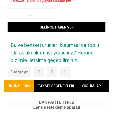
* 5.090,36 TL den başlayan taksitlerle!!
GELİNCE HABER VER
Bu ve benzeri ürünleri kurumsal ve toplu
olarak almak mı istiyorsunuz? Hemen
bizimle iletşime geçebilirsiniz.
Karşılaştır
ÜRÜN BİLGİSİ
TAKSİT SEÇENEKLERİ
YORUMLAR
KA
LANPARTE TH-02
Lens destekleme aparatı