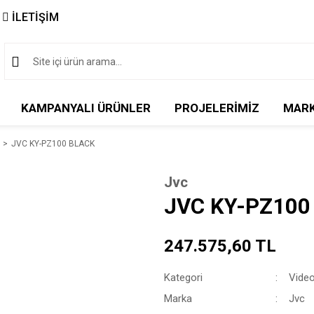
İLETİŞİM
KAMPANYALI ÜRÜNLER
PROJELERİMİZ
MAR
JVC KY-PZ100 BLACK
Jvc
JVC KY-PZ100
247.575,60 TL
Kategori
Video
Marka
Jvc