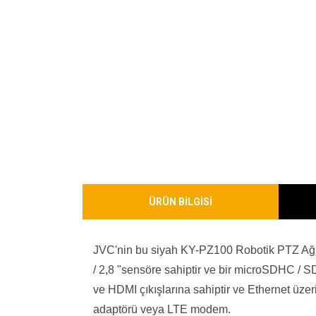
ÜRÜN BİLGİSİ
JVC'nin bu siyah KY-PZ100 Robotik PTZ Ağ Vi
/ 2,8 "sensöre sahiptir ve bir microSDHC / 
ve HDMI çıkışlarına sahiptir ve Ethernet üzer
adaptörü veya LTE modem.