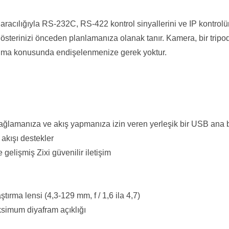
aracılığıyla RS-232C, RS-422 kontrol sinyallerini ve IP kontrol
österinizi önceden planlamanıza olanak tanır. Kamera, bir trip
lanma konusunda endişelenmenize gerek yoktur.
lamanıza ve akış yapmanıza izin veren yerleşik bir USB ana bil
akışı destekler
 gelişmiş Zixi güvenilir iletişim
tırma lensi (4,3-129 mm, f / 1,6 ila 4,7)
ksimum diyafram açıklığı