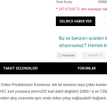
Stok Kodu
BDMR
* 247.575,60 TL den başlayan taks
GELİNCE HABER VER
Bu ve benzeri ürünleri
istiyorsunuz? Hemen bi
Karşılaştır
TAVSİYE ET
TAKSİT SEÇENEKLERİ
YORUMLAR
deo Prodüksiyon Kamerası, tek bir kamera veya çoklu kamera çek
SDXC kart yuvasına (microSD kart dahil değildir) 1080i / p ve 
inden akış sırasında aynı anda video çıkışı sağlayabilir bağlantı