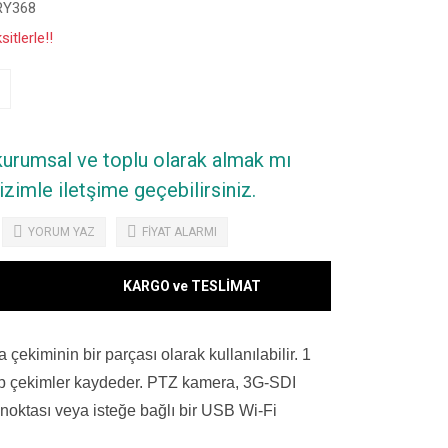
Y368
itlerle!!
 kurumsal ve toplu olarak almak mı
zimle iletşime geçebilirsiniz.
YORUM YAZ
FİYAT ALARMI
KARGO ve TESLİMAT
iminin bir parçası olarak kullanılabilir. 1
720p çekimler kaydeder. PTZ kamera, 3G-SDI
 noktası veya isteğe bağlı bir USB Wi-Fi