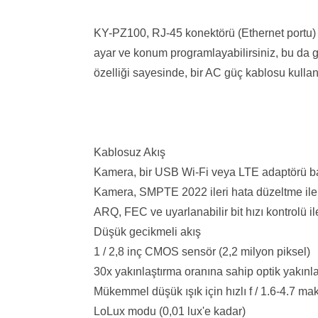
KY-PZ100, RJ-45 konektörü (Ethernet portu) 
ayar ve konum programlayabilirsiniz, bu da g
özelliği sayesinde, bir AC güç kablosu kul
Kablosuz Akış
Kamera, bir USB Wi-Fi veya LTE adaptörü bağ
Kamera, SMPTE 2022 ileri hata düzeltme ile 
ARQ, FEC ve uyarlanabilir bit hızı kontrolü ile
Düşük gecikmeli akış
1 / 2,8 inç CMOS sensör (2,2 milyon piksel)
30x yakınlaştırma oranına sahip optik yakınlaş
Mükemmel düşük ışık için hızlı f / 1.6-4.7 ma
LoLux modu (0,01 lux'e kadar)