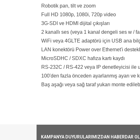
Robotik pan, tilt ve zoom
Full HD 1080p, 1080i, 720p video
3G-SDI ve HDMI dijital çıkışları
2 kanallı ses (veya 1 kanal dengeli ses w / 
WiFi veya 4GLTE adaptörü için USB ana bilg
LAN konektörü Power over Ethernet'i destek
MicroSDHC / SDXC hafıza kartı kaydı
RS-232C / RS-422 veya IP denetleyicisi ile
100'den fazla önceden ayarlanmış ayarı ve 
Baş aşağı veya sağ taraf yukarı monte edilebi
Kargoya Veriliş Süresi
Ürünlerimizin ortalama olarak kargoya ver
Kargo Ücreti
KAMPANYA DUYURULARIMIZDAN HABERDAR OLMA
1000₺ Üstü siparişlerin tümü Türkiye'nin 