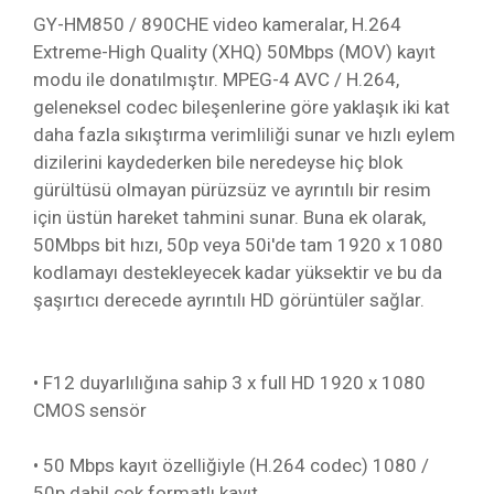
GY-HM850 / 890CHE video kameralar, H.264
Extreme-High Quality (XHQ) 50Mbps (MOV) kayıt
modu ile donatılmıştır. MPEG-4 AVC / H.264,
geleneksel codec bileşenlerine göre yaklaşık iki kat
daha fazla sıkıştırma verimliliği sunar ve hızlı eylem
dizilerini kaydederken bile neredeyse hiç blok
gürültüsü olmayan pürüzsüz ve ayrıntılı bir resim
için üstün hareket tahmini sunar. Buna ek olarak,
50Mbps bit hızı, 50p veya 50i'de tam 1920 x 1080
kodlamayı destekleyecek kadar yüksektir ve bu da
şaşırtıcı derecede ayrıntılı HD görüntüler sağlar.
• F12 duyarlılığına sahip 3 x full HD 1920 x 1080
CMOS sensör
• 50 Mbps kayıt özelliğiyle (H.264 codec) 1080 /
50p dahil çok formatlı kayıt