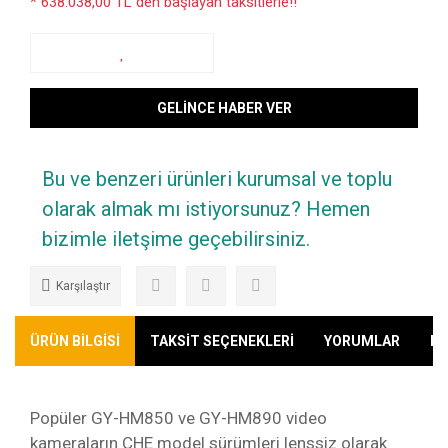
* 638.038,00 TL den başlayan taksitlerle!!
GELİNCE HABER VER
Bu ve benzeri ürünleri kurumsal ve toplu
olarak almak mı istiyorsunuz? Hemen
bizimle iletşime geçebilirsiniz.
Karşılaştır
ÜRÜN BİLGİSİ
TAKSİT SEÇENEKLERİ
YORUMLAR
KA
Popüler GY-HM850 ve GY-HM890 video
kameraların CHE model sürümleri lenssiz olarak