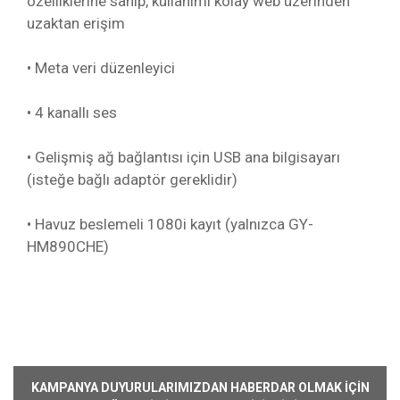
özelliklerine sahip, kullanımı kolay web üzerinden
uzaktan erişim
• Meta veri düzenleyici
• 4 kanallı ses
• Gelişmiş ağ bağlantısı için USB ana bilgisayarı
(isteğe bağlı adaptör gereklidir)
• Havuz beslemeli 1080i kayıt (yalnızca GY-
HM890CHE)
Kargoya Veriliş Süresi
Ürünlerimizin ortalama olarak kargoya veriliş
Bu ürüne ilk yorumu siz yapın!
süresi 1-3 iş günüdür. Resmi Tatil ve hafta
KAMPANYA DUYURULARIMIZDAN HABERDAR OLMAK İÇİN
sonları ürün sevkiyatımız yoktur.