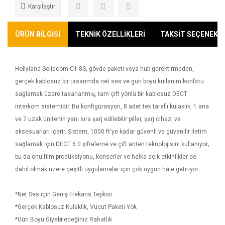
Karşılaştır
ÜRÜN BİLGİSİ
TEKNİK ÖZELLİKLERİ
TAKSİT SEÇENEKLE
Hollyland Solidcom C1-8S, gövde paketi veya hub gerektirmeden,
gerçek kablosuz bir tasarımda net ses ve gün boyu kullanım konforu
sağlamak üzere tasarlanmış, tam çift yönlü bir kablosuz DECT
interkom sistemidir. Bu konfigürasyon, 8 adet tek taraflı kulaklık, 1 ana
ve 7 uzak ünitenin yanı sıra şarj edilebilir piller, şarj cihazı ve
aksesuarları içerir. Sistem, 1000 ft'ye kadar güvenli ve güvenilir iletim
sağlamak için DECT 6.0 şifreleme ve çift anten teknolojisini kullanıyor;
bu da onu film prodüksiyonu, konserler ve halka açık etkinlikler de
dahil olmak üzere çeşitli uygulamalar için çok uygun hale getiriyor.
*Net Ses için Geniş Frekans Tepkisi
*Gerçek Kablosuz Kulaklık, Vücut Paketi Yok
*Gün Boyu Giyebileceğiniz Rahatlık