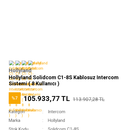
Hollyland
Hollyland Solidcom C1-8S Kablosuz Intercom
Sistemi ( 8 Kullanıcı )
105.933,77 TL
%7
113.907,28 TL
Kategori
Intercom
Marka
Hollyland
Stok Kodu
Solidcom C1-8S