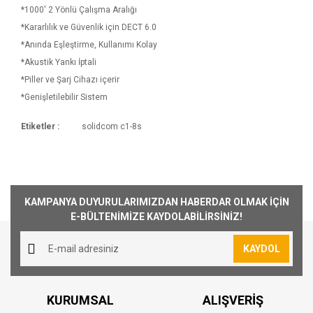
*1000' 2 Yönlü Çalışma Aralığı
*Kararlılık ve Güvenlik için DECT 6.0
*Anında Eşleştirme, Kullanımı Kolay
*Akustik Yankı İptali
*Piller ve Şarj Cihazı içerir
*Genişletilebilir Sistem
Sistem
Etiketler :
solidcom c1-8s
Kargoya Veriliş Süresi
Ürünlerimizin ortalama olarak kargoya veriliş
Bu ürüne ilk yorumu siz yapın!
Kulaklık Sayısı
8
süresi 1-3 iş günüdür. Resmi Tatil ve hafta
sonları ürün sevkiyatımız yoktur.
Number of Included
N
Yorum Yaz
KAMPANYA DUYURULARIMIZDAN HABERDAR OLMAK İÇİN
Transceivers
Kargo Ücreti
E-BÜLTENİMİZE KAYDOLABİLİRSİNİZ!
1000₺ Üstü siparişlerin tümü Türkiye'nin her
Kullanıcı Sayısı
8
yerine ücretsiz olarak gönderilmektedir. 1000₺
KAYDOL
Wireless Teknolojisi
Di
altında kalan siparişler için 30₺ kargo ücreti
alınmaktadır.
DECT Standard
6.
KURUMSAL
ALIŞVERİŞ
Aynı Gün Kargo