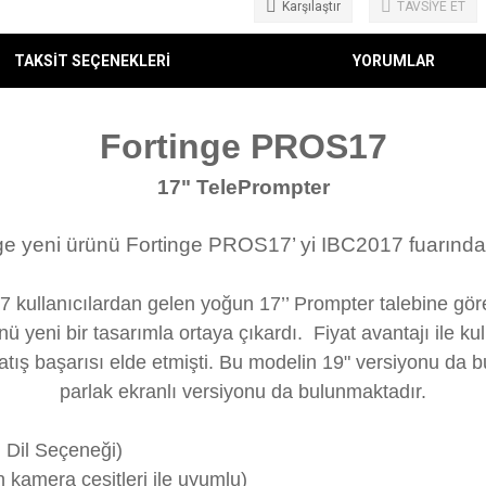
Karşılaştır
TAVSİYE ET
TAKSİT SEÇENEKLERİ
YORUMLAR
Fortinge PROS17
17" TelePrompter
ge yeni ürünü Fortinge PROS17’ yi IBC2017 fuarında t
kullanıcılardan gelen yoğun 17’’ Prompter talebine göre ü
yeni bir tasarımla ortaya çıkardı. Fiyat avantajı ile kul
satış başarısı elde etmişti. Bu modelin 19" versiyonu da
parlak ekranlı versiyonu da bulunmaktadır.
 Dil Seçeneği)
 kamera çeşitleri ile uyumlu)