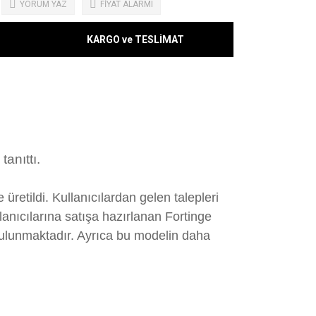
YORUM YAZ
FİYAT ALARMI
KARGO ve TESLİMAT
anıttı.
retildi. Kullanıcılardan gelen talepleri
lanıcılarına satışa hazırlanan Fortinge
 bulunmaktadır. Ayrıca bu modelin daha