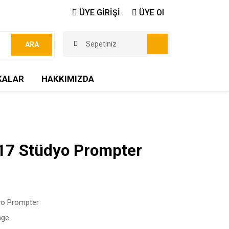
ÜYE GİRİŞİ
ÜYE Ol
Sepetiniz
ARA
KALAR
HAKKIMIZDA
17 Stüdyo Prompter
yo Prompter
nge