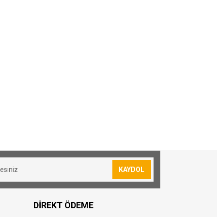
sevkiyatımız yoktur.
lan siparişler için 30₺ kargo ücreti
KAYDOL
resi bulunmuş olduğunuz konuma göre
DİREKT ÖDEME
oya teslim edilmektedir