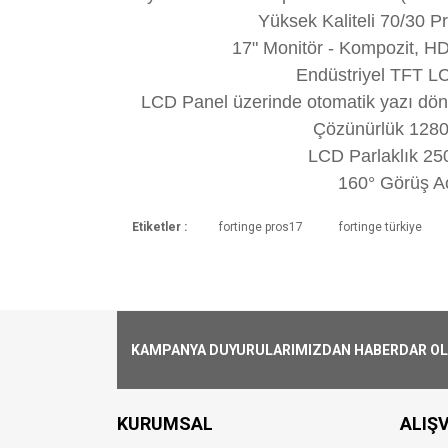
Yüksek Kaliteli 70/30 
17" Monitör - Kompozit, H
Endüstriyel TFT L
LCD Panel üzerinde otomatik yazı dönüş
Çözünürlük 128
LCD Parlaklık 25
160
°
Görüş Aç
Etiketler :
fortinge pros17
fortinge türkiye
Kargoya Veriliş Süresi
Ürünlerimizin ortalama olarak kargoya ver
Kargo Ücreti
1000₺ Üstü siparişlerin tümü Türkiye'nin 
alınmaktadır.
KAMPANYA DUYURULARIMIZDAN HABERDAR OLMA
Aynı Gün Kargo
Saat 15:00'a kadar vermiş olduğunuz si
KURUMSAL
ALIŞV
farklılık gösterebilmektedir. Saat 15:00'