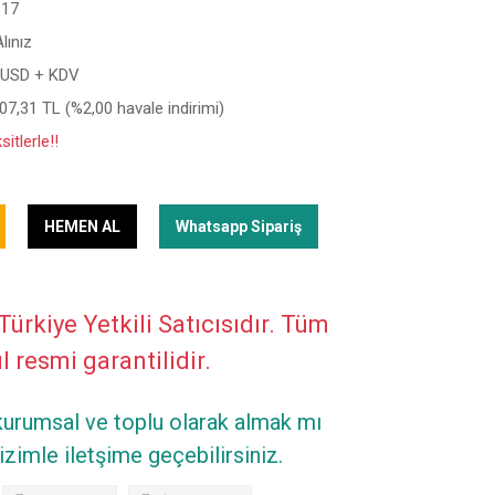
17
Alınız
 USD + KDV
07,31 TL (%2,00 havale indirimi)
itlerle!!
HEMEN AL
Whatsapp Sipariş
Türkiye Yetkili Satıcısıdır. Tüm
ıl resmi garantilidir.
 kurumsal ve toplu olarak almak mı
zimle iletşime geçebilirsiniz.