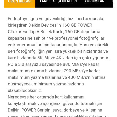
ÜRÜN BİLGİSİ
TAKSİT SEÇENEKLERİ
YORUMLAR
KA
Endüstriyel güç ve güvenilirliği hızlı performansla
birleştiren Delkin Devices'ın 160 GB POWER
CFexpress Tip A Bellek Kartı , 160 GB depolama
kapasitesine sahiptir ve profesyonel fotoğrafçılar
ve kameramanlar için tasarlanmıştır. Ham ve sürekli
seri fotoğrafçılığın yanı sıra yüksek bit hızlarında ve
kare hızlarında 8K, 6K ve 4K video için çok uygundur.
PCIe 3.0 arayüzü sayesinde 880 MB/s'ye kadar
maksimum okuma hızlarına, 790 MB/s'ye kadar
maksimum yazma hızlarına ve 400 MB/s'nin altına
düşmeyecek minimum yazma hızlarına
ulaşabileceksiniz.
Neredeyse her ortamda kart kullanımını
kolaylaştırmak ve içeriğinizi güvende tutmak için
Delkin, POWER Serisini suya, darbeye ve X ışınına
dayanıklı ve aynı zamanda aşırı sıcaklıklara dayanıklı