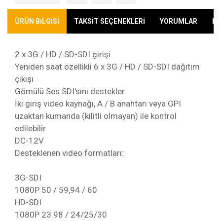
ÜRÜN BİLGİSİ
TAKSİT SEÇENEKLERİ
YORUMLAR
KA
2 x 3G / HD / SD-SDI girişi
Yeniden saat özellikli 6 x 3G / HD / SD-SDI dağıtım
çıkışı
Gömülü Ses SDI'sını destekler
İki giriş video kaynağı, A / B anahtarı veya GPI
uzaktan kumanda (kilitli olmayan) ile kontrol
edilebilir
DC-12V
Desteklenen video formatları:
3G-SDI
1080P 50 / 59,94 / 60
HD-SDI
1080P 23.98 / 24/25/30