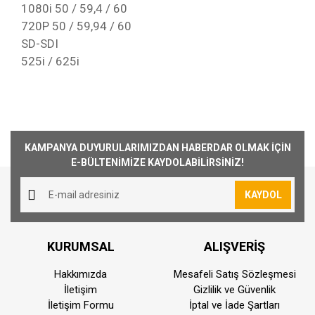
1080i 50 / 59,4 / 60
720P 50 / 59,94 / 60
SD-SDI
525i / 625i
Kargoya Veriliş Süresi
Ürünlerimizin ortalama olarak kargoya veriliş
Bu ürüne ilk yorumu siz yapın!
süresi 1-3 iş günüdür. Resmi Tatil ve hafta
KAMPANYA DUYURULARIMIZDAN HABERDAR OLMAK İÇİN
sonları ürün sevkiyatımız yoktur.
E-BÜLTENİMİZE KAYDOLABİLİRSİNİZ!
Yorum Yaz
Kargo Ücreti
KAYDOL
1000₺ Üstü siparişlerin tümü Türkiye'nin her
yerine ücretsiz olarak gönderilmektedir. 1000₺
altında kalan siparişler için 30₺ kargo ücreti
KURUMSAL
ALIŞVERİŞ
alınmaktadır.
Aynı Gün Kargo
Hakkımızda
Mesafeli Satış Sözleşmesi
İletişim
Gizlilik ve Güvenlik
Saat 15:00'a kadar vermiş olduğunuz sipariş
İletişim Formu
İptal ve İade Şartları
aynı günde kargoya teslim edilmektedir.