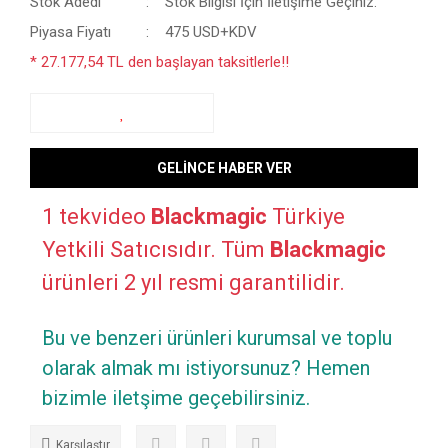
Stok Adedi
Stok Bilgisi İçin İletişime Geçiniz.
Piyasa Fiyatı
475 USD+KDV
* 27.177,54 TL den başlayan taksitlerle!!
GELİNCE HABER VER
1 tekvideo
Blackmagic
Türkiye
Yetkili Satıcısıdır. Tüm
Blackmagic
ürünleri 2 yıl resmi garantilidir.
Bu ve benzeri ürünleri kurumsal ve toplu
olarak almak mı istiyorsunuz? Hemen
bizimle iletşime geçebilirsiniz.
Karşılaştır