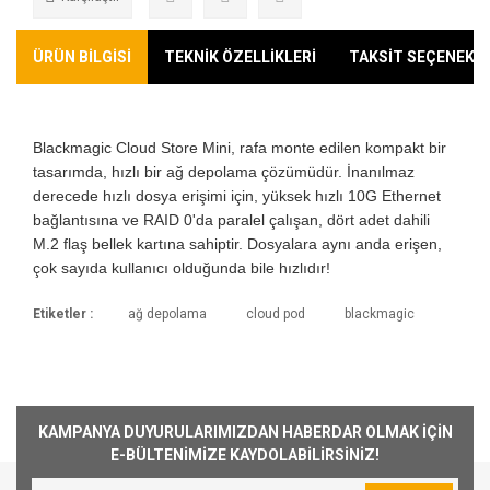
ÜRÜN BİLGİSİ
TEKNİK ÖZELLİKLERİ
TAKSİT SEÇENEKLE
Blackmagic Cloud Store Mini, rafa monte edilen kompakt bir
tasarımda, hızlı bir ağ depolama çözümüdür. İnanılmaz
derecede hızlı dosya erişimi için, yüksek hızlı 10G Ethernet
bağlantısına ve RAID 0'da paralel çalışan, dört adet dahili
M.2 flaş bellek kartına sahiptir. Dosyalara aynı anda erişen,
çok sayıda kullanıcı olduğunda bile hızlıdır!
Etiketler :
ağ depolama
cloud pod
blackmagic
Kargoya Veriliş Süresi
Blackmagic Cloud Store Mini 8TB, yüksek
Ürünlerimizin ortalama olarak kargoya veriliş
Bu ürüne ilk yorumu siz yapın!
performanslı
M.2 NVMe SSD depolama
,
10G
süresi 1-3 iş günüdür. Resmi Tatil ve hafta
Ethernet bağlantısı
ve
bulut
sonları ürün sevkiyatımız yoktur.
senkronizasyonu desteği
ile video
Yorum Yaz
KAMPANYA DUYURULARIMIZDAN HABERDAR OLMAK İÇİN
Kargo Ücreti
prodüksiyon, post prodüksiyon ve ekip tabanlı
E-BÜLTENİMİZE KAYDOLABİLİRSİNİZ!
1000₺ Üstü siparişlerin tümü Türkiye'nin her
çalışma ortamları için tasarlanmış profesyonel