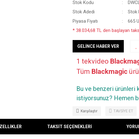
Stok Kodu
DWC
Stok Adedi
Stok B
Piyasa Fiyatı
665 
* 38.034,68 TL den başlayan taksi
GELİNCE HABER VER
1 tekvideo
Blackmag
Tüm
Blackmagic
ürün
Bu ve benzeri ürünleri
istiyorsunuz? Hemen bi
Karşılaştır
TAVSİYE ET
ZELLİKLER
TAKSİT SEÇENEKLERİ
YORU