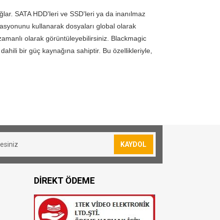
lar. SATA HDD'leri ve SSD'leri ya da inanılmaz
zasyonunu kullanarak dosyaları global olarak
amanlı olarak görüntüleyebilirsiniz. Blackmagic
ili bir güç kaynağına sahiptir. Bu özellikleriyle,
ğlantısı
ve gelişmiş
bulut
sevkiyatımız yoktur.
ma ortamları için tasarlanmış güçlü bir
imum verimlilik sağlar.
lan siparişler için 30₺ kargo ücreti
ına ultra hızlı erişim sağlamasına olanak
KAYDOL
magic Cloud ve Amazon S3
resi bulunmuş olduğunuz konuma göre
DİREKT ÖDEME
gileri gerçek zamanlı olarak
oya teslim edilmektedir
l bir çözümdür.
 TL dir.