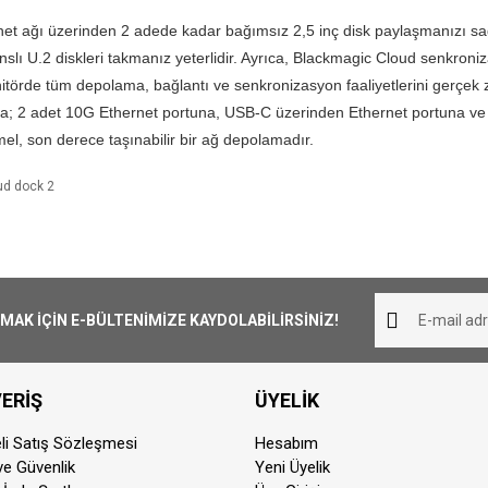
et ağı üzerinden 2 adede kadar bağımsız 2,5 inç disk paylaşmanızı sağ
lı U.2 diskleri takmanız yeterlidir. Ayrıca, Blackmagic Cloud senkroni
itörde tüm depolama, bağlantı ve senkronizasyon faaliyetlerini gerçek z
da; 2 adet 10G Ethernet portuna, USB-C üzerinden Ethernet portuna ve dah
el, son derece taşınabilir bir ağ depolamadır.
ud dock 2
rmanslı
çift U.2 ve SATA SSD desteği
,
çift 10G Ethernet ba
iliş süresi 1-3 iş günüdür. Resmi Tatil ve hafta sonları ürün 
Bu ürüne ilk yorumu siz yapın!
nel video prodüksiyon, post prodüksiyon ve ekip tabanlı çalış
irilebilir SSD yuvaları sayesinde kesintisiz çalışma ve maks
her yerine ücretsiz olarak gönderilmektedir. 1000₺ altında ka
Yorum Yaz
zla kullanıcının aynı anda yüksek çözünürlüklü medya dosyalar
K İÇİN E-BÜLTENİMİZE KAYDOLABİLİRSİNİZ!
ac ve Windows sistemlerle geniş uyumluluk sunarken,
Black
li şekilde buluta yedekleyebilirsiniz.
pariş aynı günde kargoya teslim edilmektedir. Teslimat sü
ERİŞ
ÜYELİK
urumu, kullanıcı aktiviteleri, ağ performansı ve donanım bil
dan sonra vermiş olduğunuz siparişler ertisi ilk iş günü karg
sı ile stüdyo, yayın ve mobil prodüksiyon ortamları için idea
li Satış Sözleşmesi
Hesabım
 ve Güvenlik
Yeni Üyelik
otor ile taşınabilir ürünler için geçerlidir. Teslimat ücreti 200