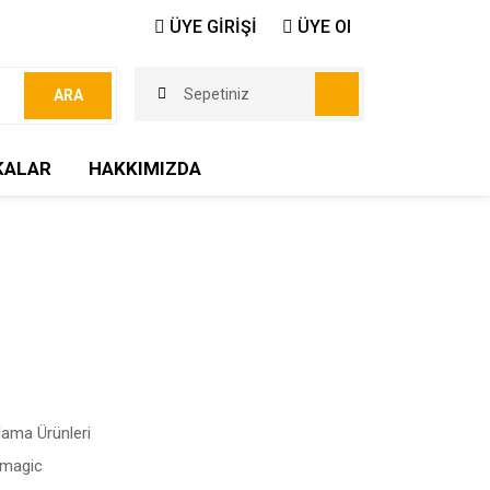
ÜYE GİRİŞİ
ÜYE Ol
Sepetiniz
ARA
KALAR
HAKKIMIZDA
ama Ürünleri
kmagic