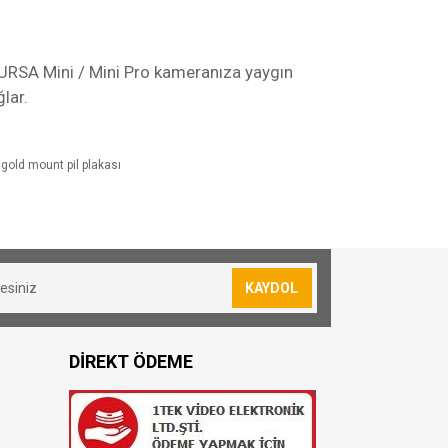
 URSA Mini / Mini Pro kameranıza yaygın
lar.
 gold mount pil plakası
sevkiyatımız yoktur.
lan siparişler için 30₺ kargo ücreti
KAYDOL
resi bulunmuş olduğunuz konuma göre
DİREKT ÖDEME
oya teslim edilmektedir
 TL dir.