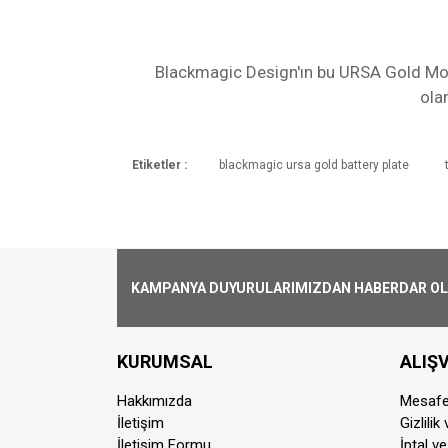
Blackmagic Design'ın bu URSA Gold Moun
ola
Etiketler :
blackmagic ursa gold battery plate
Kargoya Veriliş Süresi
Ürünlerimizin ortalama olarak kargoya ver
Kargo Ücreti
1000₺ Üstü siparişlerin tümü Türkiye'nin 
alınmaktadır.
KAMPANYA DUYURULARIMIZDAN HABERDAR OLMA
Aynı Gün Kargo
Saat 15:00'a kadar vermiş olduğunuz si
KURUMSAL
ALIŞV
farklılık gösterebilmektedir. Saat 15:00'
Hakkımızda
Mesafe
Kurye İle Teslimat(Sadece İstanbul)
İletişim
Gizlilik
Kurye ile teslimat sadece İstanbul ili ve m
İletişim Formu
İptal ve