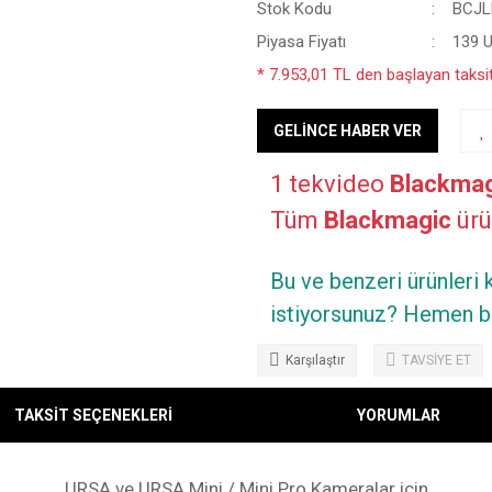
Stok Kodu
BCJ
Piyasa Fiyatı
139 
* 7.953,01 TL den başlayan taksitl
GELİNCE HABER VER
1 tekvideo
Blackmag
Tüm
Blackmagic
ürün
Bu ve benzeri ürünleri
istiyorsunuz? Hemen bi
Karşılaştır
TAVSİYE ET
TAKSİT SEÇENEKLERİ
YORUMLAR
URSA ve URSA Mini / Mini Pro Kameralar için