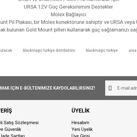
URSA 12V Güç Gereksinimini Destekler
Molex Bağlayıcı
t Pil Plakası, bir Molex konektörüne sahiptir ve URSA veya
rak bulunan Gold Mount pilleri kullanarak güç sağlamanızı sağ
tutacak
blackmagic türkiye distribütörü
blackmagic türkiye
ursa
iliş süresi 1-3 iş günüdür. Resmi Tatil ve hafta sonları ürün 
Bu ürüne ilk yorumu siz yapın!
her yerine ücretsiz olarak gönderilmektedir. 1000₺ altında ka
Yorum Yaz
K İÇİN E-BÜLTENİMİZE KAYDOLABİLİRSİNİZ!
pariş aynı günde kargoya teslim edilmektedir. Teslimat sü
ERİŞ
ÜYELİK
dan sonra vermiş olduğunuz siparişler ertisi ilk iş günü karg
li Satış Sözleşmesi
Hesabım
 ve Güvenlik
Yeni Üyelik
otor ile taşınabilir ürünler için geçerlidir. Teslimat ücreti 200
 İade Şartları
Üye Girişi