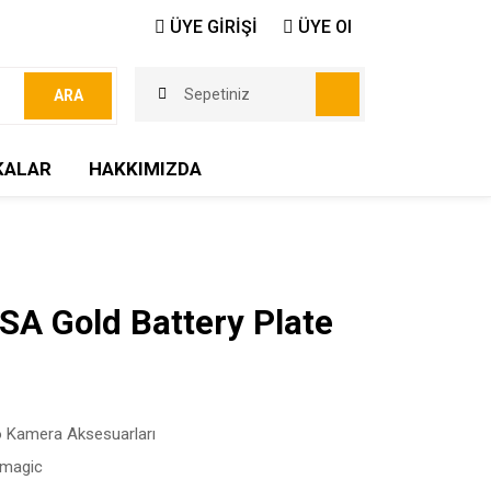
ÜYE GİRİŞİ
ÜYE Ol
Sepetiniz
ARA
KALAR
HAKKIMIZDA
A Gold Battery Plate
 Kamera Aksesuarları
kmagic