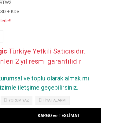
LRTW2
USD + KDV
erle!!
ic
Türkiye Yetkili Satıcısıdır.
leri 2 yıl resmi garantilidir.
 kurumsal ve toplu olarak almak mı
zimle iletşime geçebilirsiniz.
YORUM YAZ
FİYAT ALARMI
KARGO ve TESLİMAT