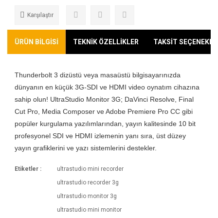
Karşılaştır
ÜRÜN BİLGİSİ
TEKNİK ÖZELLİKLER
TAKSİT SEÇENEKLE
Thunderbolt 3 dizüstü veya masaüstü bilgisayarınızda
dünyanın en küçük 3G-SDI ve HDMI video oynatım cihazına
sahip olun! UltraStudio Monitor 3G; DaVinci Resolve, Final
Cut Pro, Media Composer ve Adobe Premiere Pro CC gibi
popüler kurgulama yazılımlarından, yayın kalitesinde 10 bit
profesyonel SDI ve HDMI izlemenin yanı sıra, üst düzey
yayın grafiklerini ve yazı sistemlerini destekler.
Etiketler :
ultrastudio mini recorder
Kargoya Veriliş Süresi
ultrastudio recorder 3g
Ürünlerimizin ortalama olarak kargoya veriliş
Bu ürüne ilk yorumu siz yapın!
ultrastudio monitor 3g
Bağlantılar
süresi 1-3 iş günüdür. Resmi Tatil ve hafta
ultrastudio mini monitor
sonları ürün sevkiyatımız yoktur.
SDI Video Çıkışları
HDMI Video