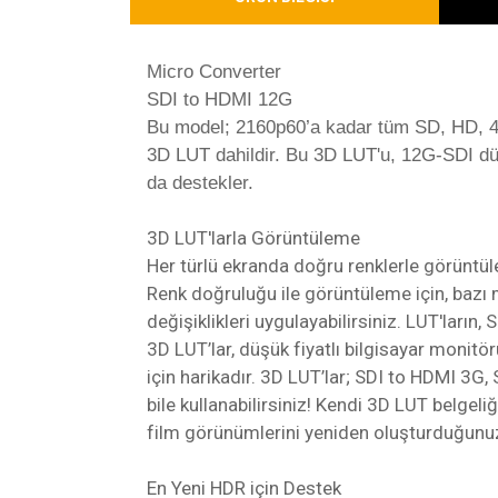
Micro Converter
SDI to HDMI 12G
Bu model; 2160p60’a kadar tüm SD, HD, 4K v
3D LUT dahildir. Bu 3D LUT'u, 12G-SDI düz
da destekler.
3D LUT'larla Görüntüleme
Her türlü ekranda doğru renklerle görüntü
Renk doğruluğu ile görüntüleme için, bazı 
değişiklikleri uygulayabilirsiniz. LUT'ların
3D LUT’lar, düşük fiyatlı bilgisayar monit
için harikadır. 3D LUT’lar; SDI to HDMI 3G
bile kullanabilirsiniz! Kendi 3D LUT belgeliğ
film görünümlerini yeniden oluşturduğunuz
En Yeni HDR için Destek