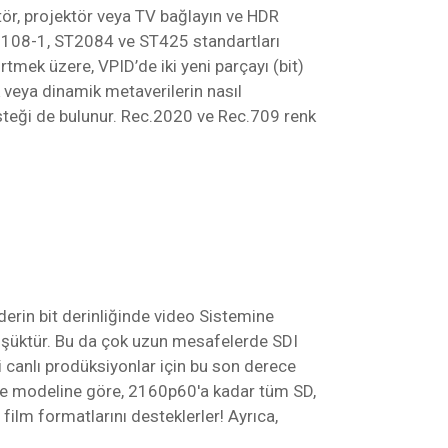
tör, projektör veya TV bağlayın ve HDR
2108-1, ST2084 ve ST425 standartları
tmek üzere, VPID’de iki yeni parçayı (bit)
 veya dinamik metaverilerin nasıl
steği de bulunur. Rec.2020 ve Rec.709 renk
derin bit derinliğinde video Sistemine
 düşüktür. Bu da çok uzun mesafelerde SDI
 canlı prodüksiyonlar için bu son derece
ve modeline göre, 2160p60'a kadar tüm SD,
lm formatlarını desteklerler! Ayrıca,