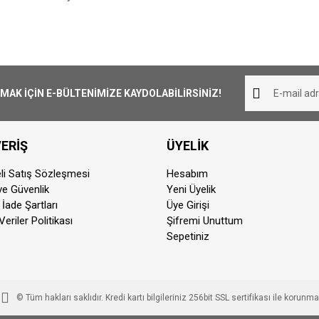
iliş süresi 1-3 iş günüdür. Resmi Tatil ve hafta sonları ürün 
Bu ürüne ilk yorumu siz yapın!
K İÇİN E-BÜLTENİMİZE KAYDOLABİLİRSİNİZ!
her yerine ücretsiz olarak gönderilmektedir. 1000₺ altında ka
Yorum Yaz
ERİŞ
ÜYELİK
pariş aynı günde kargoya teslim edilmektedir. Teslimat sü
dan sonra vermiş olduğunuz siparişler ertisi ilk iş günü karg
li Satış Sözleşmesi
Hesabım
 ve Güvenlik
Yeni Üyelik
 İade Şartları
Üye Girişi
otor ile taşınabilir ürünler için geçerlidir. Teslimat ücreti 200
Veriler Politikası
Şifremi Unuttum
z, Beylikdüzü, Avcılar(ve sonrasına) ilçelerine teslimat yapıl
Sepetiniz
© Tüm hakları saklıdır. Kredi kartı bilgileriniz 256bit SSL sertifikası ile korunma