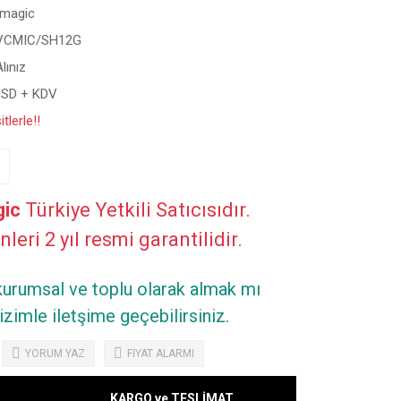
kmagic
VCMIC/SH12G
Alınız
USD + KDV
tlerle!!
ic
Türkiye Yetkili Satıcısıdır.
leri 2 yıl resmi garantilidir.
 kurumsal ve toplu olarak almak mı
zimle iletşime geçebilirsiniz.
YORUM YAZ
FİYAT ALARMI
KARGO ve TESLİMAT