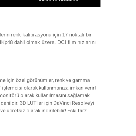
rin renk kalibrasyonu için 17 noktalı bir
Kp48 dahil olmak üzere, DCI film hızlarını
leme için özel görünümler, renk ve gamma
UT işlemcisi olarak kullanmanıza imkan verir!
 monitörü olarak kullanılmasını sağlamak
hildir. 3D LUT’lar için DaVinci Resolve’yi
 ücretsiz olarak indirilebilir! Eski tarz