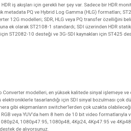
DR iş akışları için gerekli her şey var. Sadece bir HDR moni
tatik metadata PQ ve Hybrid Log Gamma (HLG) formatları; ST
ter 12G modelleri; SDR, HLG veya PQ transfer özelliğini belir
Buna ek olarak ST2108-1 standardı; SDI üzerinden HDR statik
rı için ST2082-10 desteği ve 3G-SDI kaynakları için ST425 de
o Converter modelleri, en yüksek kalitede sinyal işlemeye ve 
s elektroniklerle tasarlandığı için SDI sinyal bozulması çok
mera gibi ekipmanların switcher’lerden çok uzakta olabileceği
r; RGB veya YUV’da hem 8 hem de 10 bit video formatlarıyla 
; 1080p24, 1080p47.95, 1080p48, 4Kp24, 4Kp47.95 ve 4Kp48 fi
estek de alıyorsunuz.