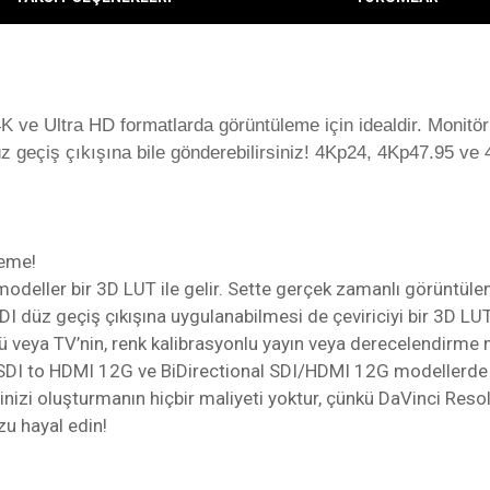
e Ultra HD formatlarda görüntüleme için idealdir. Monitörle
 geçiş çıkışına bile gönderebilirsiniz! 4Kp24, 4Kp47.95 ve 4
leme!
modeller bir 3D LUT ile gelir. Sette gerçek zamanlı görüntü
, SDI düz geçiş çıkışına uygulanabilmesi de çeviriciyi bir 3D L
örü veya TV’nin, renk kalibrasyonlu yayın veya derecelendirme
, SDI to HDMI 12G ve BiDirectional SDI/HDMI 12G modellerde da
inizi oluşturmanın hiçbir maliyeti yoktur, çünkü DaVinci Resolve
u hayal edin!