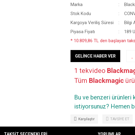
Marka
Blac
Stok Kodu
CON
Kargoya Veriliş Süresi
Bilgi 
Piyasa Fiyatı
189 
* 10.809,86 TL den başlayan taksi
GELİNCE HABER VER
1 tekvideo
Blackmag
Tüm
Blackmagic
ürün
Bu ve benzeri ürünleri
istiyorsunuz? Hemen bi
Karşılaştır
TAVSİYE ET
TAKSİT SEÇENEKLERİ
YORUMLAR