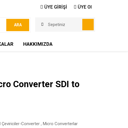
ÜYE GİRİŞİ
ÜYE Ol
Sepetiniz
ARA
KALAR
HAKKIMIZDA
ro Converter SDI to
l Çeviriciler-Converter
,
Micro Converterlar