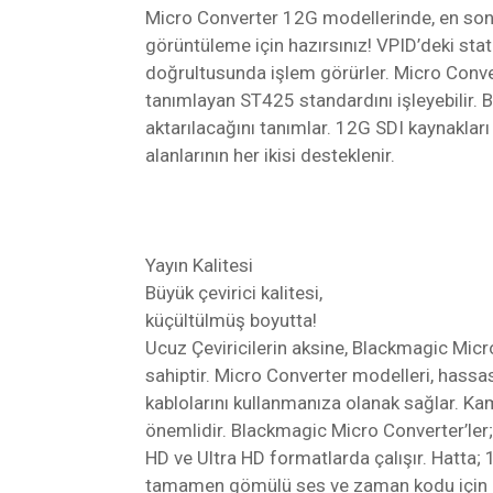
Micro Converter 12G modellerinde, en son H
görüntüleme için hazırsınız! VPID’deki s
doğrultusunda işlem görürler. Micro Conver
tanımlayan ST425 standardını işleyebilir. 
aktarılacağını tanımlar. 12G SDI kaynakla
alanlarının her ikisi desteklenir.
Yayın Kalitesi
Büyük çevirici kalitesi,
küçültülmüş boyutta!
Ucuz Çeviricilerin aksine, Blackmagic Micr
sahiptir. Micro Converter modelleri, hassa
kablolarını kullanmanıza olanak sağlar. Ka
önemlidir. Blackmagic Micro Converter’le
HD ve Ultra HD formatlarda çalışır. Hatta
tamamen gömülü ses ve zaman kodu için d