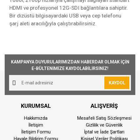
1080i, 2160p hızlarıyla çalışmayı sağlayan standart
HDMI ve profesyonel 12G-SDI bağlantılara sahiptir.
Bir dizüstü bilgisayardaki USB veya cep telefonu
şarj aleti aracılığıyla çalıştırabilirsiniz.
Kargoya Veriliş Süresi
Ürünlerimizin ortalama olarak kargoya veriliş
Bu ürüne ilk yorumu siz yapın!
süresi 1-3 iş günüdür. Resmi Tatil ve hafta
KAMPANYA DUYURULARIMIZDAN HABERDAR OLMAK İÇİN
sonları ürün sevkiyatımız yoktur.
E-BÜLTENİMİZE KAYDOLABİLİRSİNİZ!
Yorum Yaz
Kargo Ücreti
KAYDOL
1000₺ Üstü siparişlerin tümü Türkiye'nin her
yerine ücretsiz olarak gönderilmektedir. 1000₺
altında kalan siparişler için 30₺ kargo ücreti
KURUMSAL
ALIŞVERİŞ
alınmaktadır.
Aynı Gün Kargo
Hakkımızda
Mesafeli Satış Sözleşmesi
İletişim
Gizlilik ve Güvenlik
Saat 15:00'a kadar vermiş olduğunuz sipariş
İletişim Formu
İptal ve İade Şartları
aynı günde kargoya teslim edilmektedir.
Havale Bildirim Formu
Kişisel Veriler Politikası