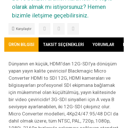
olarak almak mı istiyorsunuz? Hemen
bizimle iletşime geçebilirsiniz.
Karşılaştır
ÜRÜN BİLGİSİ
TAKSİT SEÇENEKLERİ
YORUMLAR
KA
Dünyanın en küçük, HDMI’dan 12G-SDI’ya dönüşüm
yapan yayın kalite çeviricisi! Blackmagic Micro
Converter HDMI to SDI 12G, HDMI kameraları ve
bilgisayarları profesyonel SDI ekipmana bağlamak
için mükemmel olan küçültülmüş, yayın kalitesinde
bir video çeviricidir! 3G-SDI sinyalleri için A veya B
seviyeye ayarlanabilen, iki 12G-SDI çıkışınız olur.
Micro Converter modelleri, 4Kp24/47.95/48 DCI da
dahil olmak üzere, tüm NTSC, PAL, 720p, 1080p,