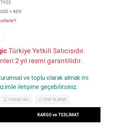
TY25
 USD + KDV
itlerle!!
ic
Türkiye Yetkili Satıcısıdır.
leri 2 yıl resmi garantilidir.
 kurumsal ve toplu olarak almak mı
zimle iletşime geçebilirsiniz.
YORUM YAZ
FİYAT ALARMI
KARGO ve TESLİMAT