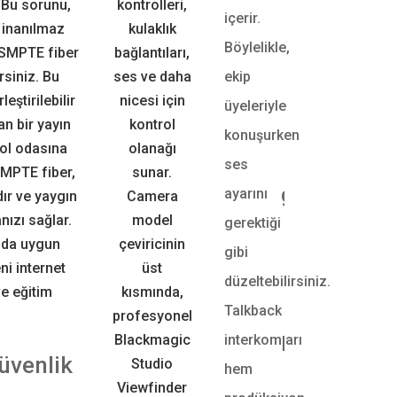
. Bu sorunu,
kontrolleri,
kafalar
içerir.
 inanılmaz
kulaklık
Analog
Böylelikle,
 SMPTE fiber
bağlantıları,
4 adet X
rsiniz. Bu
ses ve daha
ekip
kameranız
ştirilebilir
nicesi için
üyeleriyle
girişlerin
an bir yayın
kontrol
konuşurken
Blackmagi
rol odasına
olanağı
ses
Converter’
SMPTE fiber,
sunar.
girişinden g
ayarını
ır ve yaygın
Camera
yapman
nızı sağlar.
model
gerektiği
12G‑SDI 
anda uygun
çeviricinin
gibi
İki adet 
ni internet
üst
düzeltebilirsiniz.
kamerad
ve eğitim
kısmında,
Talkback
switcher’e 
profesyonel
Blackmagic
interkomları
HyperDeck St
üvenlik
Studio
başka
hem
Viewfinder
bağlama