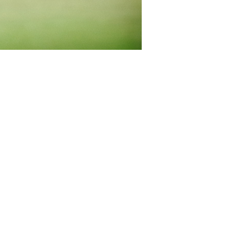
b bağlantısı PTZ
rını Blackmagic
ber Converter’e
 sağlar. Böylece,
erilen komutlar
kolü aracılığıyla
c Camera Fiber
 üzerinden PTZ