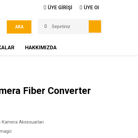
ÜYE GİRİŞİ
ÜYE Ol
Sepetiniz
ARA
KALAR
HAKKIMIZDA
mera Fiber Converter
 Kamera Aksesuarları
kmagic