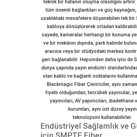
teknik bir hatanın oluşma olasılığını artırır
tüm önemli bağlantıları ve güç kaynağını,
uzaklıktaki mesafelere döşenebilen tek bir
kabloya dönüştürerek ortadan kaldırabili
sayede, kameralar herhangi bir konuma yerle
ve bir mekânın dışında, park halinde bulun
aracına veya bir stüdyodaki merkez kont
geri bağlanabilir. Hepsinden daha iyisi de 
dünya çapında yayın endüstri standartındad
olan kablo ve bağlantı noktalarını kullanma
Blackmagic Fiber Çeviriciler, aynı zam
fiyatlı olduğundan; tecrübeli yayıncılar, ye
yayıncıları, AV yapımcıları, ibadethane 
kurumları, aynı üst düzey yayın
teknolojisini kullanabilirler.
Endüstriyel Sağlamlık ve G
için SMPTE Fiber