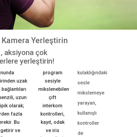
e
Kamera Yerleştirin
, aksiyona çok
erlere yerleştirin!
9 pim D-Su
lonunda
program
kulaklığındaki
kumandala
irinden uzak
sesiyle
sesle
Studio Fi
bağlantıları
mikslenebilen
mikslemeye
bağlamanızı
menzili, uzun
çift
yarayan,
ipik olarak;
interkom
uzaktan v
kullanışlı
birden fazla
kontrolleri,
Visca proto
erekir. Bu
kayıt, odak
Blackmagi
kontroller
etirir ve
ve iris
Converter
de