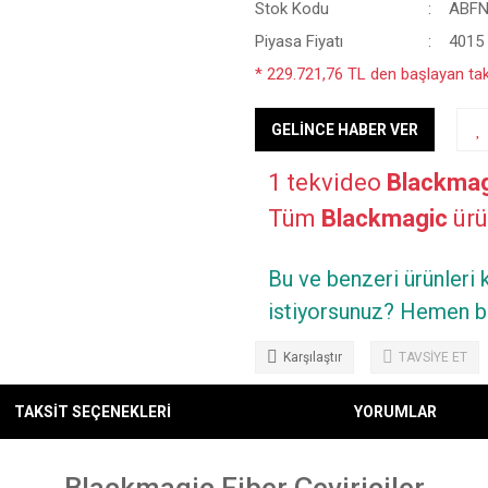
Stok Kodu
ABFN
Piyasa Fiyatı
4015
* 229.721,76 TL den başlayan taks
GELİNCE HABER VER
1 tekvideo
Blackmag
Tüm
Blackmagic
ürün
Bu ve benzeri ürünleri
istiyorsunuz? Hemen bi
Karşılaştır
TAVSİYE ET
TAKSİT SEÇENEKLERİ
YORUMLAR