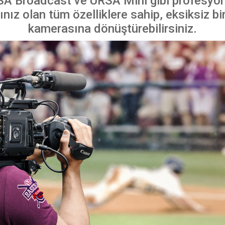
RSA Broadcast ve URSA Mini gibi profesyon
ınız olan tüm özelliklere sahip, eksiksiz b
kamerasına dönüştürebilirsiniz.