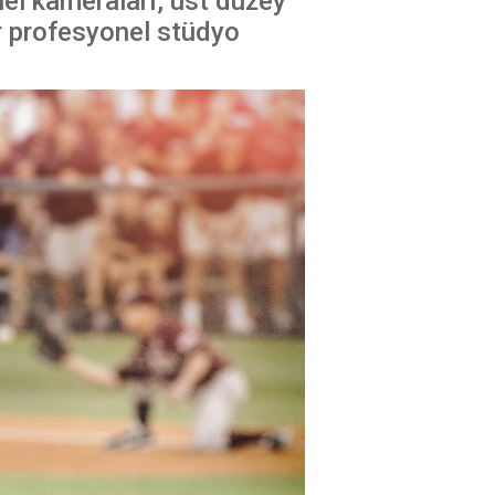
el kameraları, üst düzey
ir profesyonel stüdyo