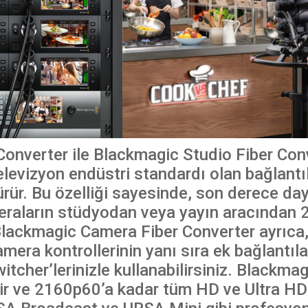
nverter ile Blackmagic Studio Fiber Conve
 televizyon endüstri standardı olan bağlantı
rür. Bu özelliği sayesinde, son derece daya
eraların stüdyodan veya yayın aracından 
. Blackmagic Camera Fiber Converter ayrıc
mera kontrollerinin yanı sıra ek bağlantıl
itcher’lerinizle kullanabilirsiniz. Blackmag
ir ve 2160p60’a kadar tüm HD ve Ultra HD