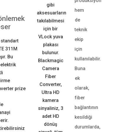
prodüksiyon
gibi
Referan
hem
aksesuarların
Referans
 önlemek
de
takılabilmesi
bağlantı
eser
için bir
teknik
cihazlarınd
VLock yuva
zamanlama
ekip
 standart
plakası
gönderir v
PTE 311M
için
bulunur.
(Ref Out),
şır. Bu
kullanılabilir.
Blackmagic
gib
 elektrik
Camera
Buna
li
USB‑C
Fiber
ek
dirme
USB-C portu
Converter,
olarak,
verter prize
güncelle
Ultra HD
fiber
SMPTE Hib
kamera
le
bağlantının
Ko
sinyaliniz, 3
anayi
Blackmagi
adet HD
kesildiği
erir.
dönüş
Converter
durumlarda,
rebilirsiniz