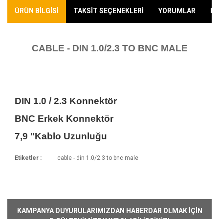
ÜRÜN BİLGİSİ
TAKSİT SEÇENEKLERİ
YORUMLAR
KA
CABLE - DIN 1.0/2.3 TO BNC MALE
DIN 1.0 / 2.3 Konnektör
BNC Erkek Konnektör
7,9 "Kablo Uzunluğu
Etiketler :
cable - din 1.0/2.3 to bnc male
Kargoya Veriliş Süresi
Ürünlerimizin ortalama olarak kargoya veriliş
Bu ürüne ilk yorumu siz yapın!
süresi 1-3 iş günüdür. Resmi Tatil ve hafta
sonları ürün sevkiyatımız yoktur.
Yorum Yaz
KAMPANYA DUYURULARIMIZDAN HABERDAR OLMAK İÇİN
Kargo Ücreti