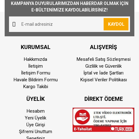
SDI Hızları
1.5G, 3G, 6G, 12G
KAMPANYA DUYURULARIMIZDAN HABERDAR OLMAK İÇİN
1000₺ Üstü siparişlerin tümü Türkiye'nin her
E-BÜLTENİMİZE KAYDOLABİLİRSİNİZ!
SMPTE ST-2110
yerine ücretsiz olarak gönderilmektedir. 1000₺
IP Video Girişi/
1 adet 10G Ethernet
altında kalan siparişler için 30₺ kargo ücreti
KAYDOL
Çıkışı
alınmaktadır.
Analog Ses
Aynı Gün Kargo
1 adet 5 pimli XLR Talkback
Girişleri
KURUMSAL
ALIŞVERİŞ
Saat 15:00'a kadar vermiş olduğunuz sipariş
aynı günde kargoya teslim edilmektedir.
Analog Ses
Hakkımızda
Mesafeli Satış Sözleşmesi
1 adet 5 pimli XLR Talkback
Çıkışları
Teslimat süresi bulunmuş olduğunuz konuma
İletişim
Gizlilik ve Güvenlik
göre farklılık gösterebilmektedir. Saat
İletişim Formu
İptal ve İade Şartları
16 kanal gömülü ses, SDI
SDI Ses Girişleri
Havale Bildirim Formu
Kişisel Veriler Politikası
15:00'dan sonra vermiş olduğunuz siparişler
girişinde
Kargo Takibi
ertisi ilk iş günü kargoya teslim edilmektedir
SDI Ses
16 kanal gömülü ses, SDI düz
ÜYELİK
DİREKT ÖDEME
Kurye İle Teslimat(Sadece İstanbul)
Çıkışları
geçiş çıkışında
Kurye ile teslimat sadece İstanbul ili ve motor
Hesabım
16 kanal gömülü ses, 10G
ile taşınabilir ürünler için geçerlidir. Teslimat
SMPTE ST 2110
Ethernet aracılığıyla ST-2110 IP
Yeni Üyelik
IP Ses Girişi
ücreti 200 TL dir.
video sinyalinde
Üye Girişi
Adalar, Silivri, Çatalca, Şile, Kemerburgaz,
Şifremi Unuttum
16 kanal gömülü ses, 10G
Beylikdüzü, Avcılar(ve sonrasına) ilçelerine
Sepetiniz
SMPTE ST 2110