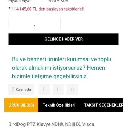
Piyasa Fiyatı
1995 + KDV
* 114.145,68 TL den başlayan taksitlerle!!
GELİNCE HABER VER
Bu ve benzeri ürünleri kurumsal ve toplu
olarak almak mı istiyorsunuz? Hemen
bizimle iletşime geçebilirsiniz.
Karşılaştır
ÜRÜN BİLGİSİ
Teknik Özellikleri
TAKSİT SEÇENEKLERİ
BirdDog PTZ Klavye NDI®, NDI|HX, Visca