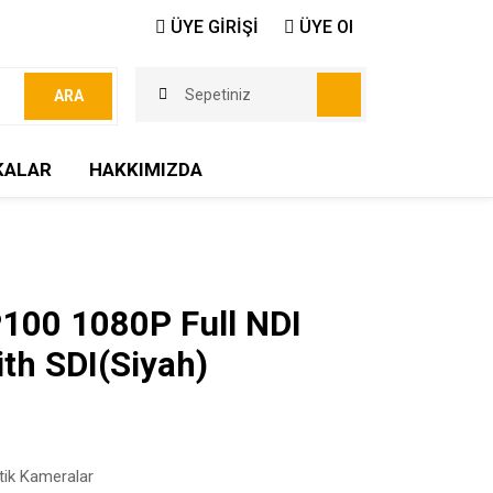
ÜYE GİRİŞİ
ÜYE Ol
Sepetiniz
ARA
KALAR
HAKKIMIZDA
100 1080P Full NDI
th SDI(Siyah)
ik Kameralar