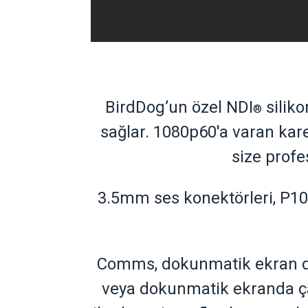
BirdDog’un özel NDI
siliko
®
sağlar. 1080p60'a varan kare
size profe
3.5mm ses konektörleri, P10
Comms, dokunmatik ekran den
veya dokunmatik ekranda ça