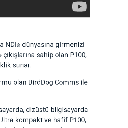
ra NDI
dünyasına girmenizi
®
çıkışlarına sahip olan P100,
®
klik sunar.
formu olan BirdDog Comms ile
ayarda, dizüstü bilgisayarda
ltra kompakt ve hafif P100,