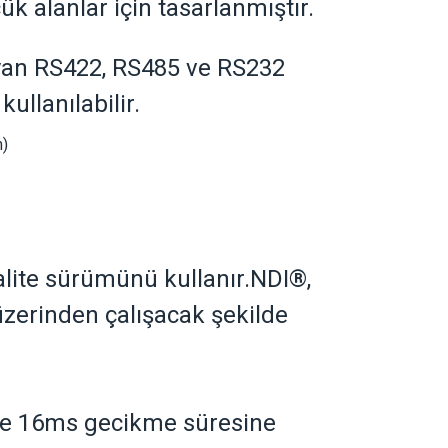
çük alanlar için tasarlanmıştır.
yan RS422, RS485 ve RS232
ullanılabilir.
kalite sürümünü kullanır.NDI
®
,
üzerinden çalışacak şekilde
inde 16ms gecikme süresine