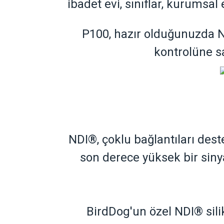
ibadet evi, sınıflar, kurumsal 
P100, hazır olduğunuzda 
kontrolüne sa
NDI
®
, çoklu bağlantıları de
son derece yüksek bir sinya
BirdDog'un özel NDI
®
sil