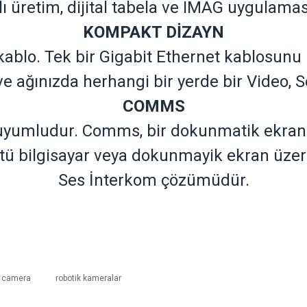
nlı üretim, dijital tabela ve IMAG uygulama
KOMPAKT DİZAYN
blo. Tek bir Gigabit Ethernet kablosunu
e ağınızda herhangi bir yerde bir Video, Se
COMMS
yumludur. Comms, bir dokunmatik ekran
stü bilgisayar veya dokunmayik ekran üzeri
Ses İnterkom çözümüdür.
z camera
robotik kameralar
iliş süresi 1-3 iş günüdür. Resmi Tatil ve hafta sonları ürün 
Bu ürüne ilk yorumu siz yapın!