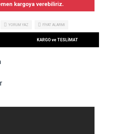
emen kargoya verebiliriz.
YORUM YAZ
FİYAT ALARMI
KARGO ve TESLİMAT
a
r