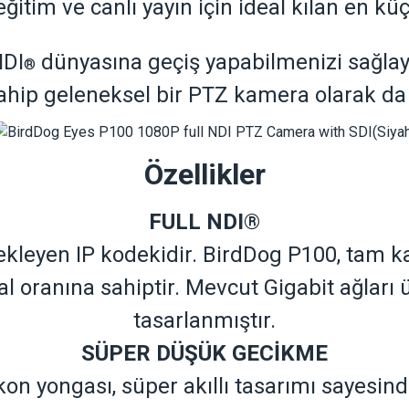
eğitim ve canlı yayın için ideal kılan en kü
NDI
dünyasına geçiş yapabilmenizi sağla
®
hip geleneksel bir PTZ kamera olarak da k
Özellikler
FULL NDI
®
stekleyen IP kodekidir. BirdDog P100, tam 
l oranına sahiptir. Mevcut Gigabit ağları 
tasarlanmıştır.
SÜPER DÜŞÜK GECİKME
ikon yongası, süper akıllı tasarımı sayes