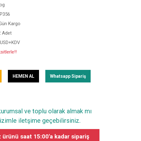
Dog
P356
 Gün Kargo
2 Adet
 USD+KDV
itlerle!!
HEMEN AL
Whatsapp Sipariş
 kurumsal ve toplu olarak almak mı
zimle iletşime geçebilirsiniz.
ürünü saat 15:00'a kadar sipariş