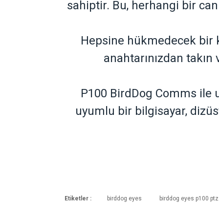
sahiptir. Bu, herhangi bir ca
Hepsine hükmedecek bir ka
anahtarınızdan takın v
P100 BirdDog Comms ile u
uyumlu bir bilgisayar, dizü
Etiketler :
birddog eyes
birddog eyes p100 pt
Kargoya Veriliş Süresi
Ürünlerimizin ortalama olarak kargoya ver