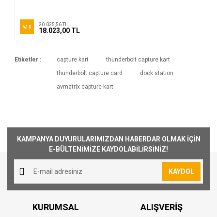
20.025,56 TL
%10
18.023,00 TL
Etiketler :
capture kart
thunderbolt capture kart
thunderbolt capture card
dock station
avmatrix capture kart
KAMPANYA DUYURULARIMIZDAN HABERDAR OLMAK İÇİN
E-BÜLTENİMİZE KAYDOLABİLİRSİNİZ!
KAYDOL
KURUMSAL
ALIŞVERİŞ