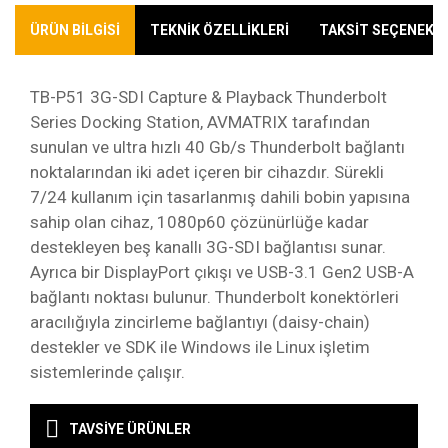
ÜRÜN BİLGİSİ
TEKNİK ÖZELLİKLERİ
TAKSİT SEÇENEKLE
TB-P51 3G-SDI Capture & Playback Thunderbolt
Series Docking Station, AVMATRIX tarafından
sunulan ve ultra hızlı 40 Gb/s Thunderbolt bağlantı
noktalarından iki adet içeren bir cihazdır. Sürekli
7/24 kullanım için tasarlanmış dahili bobin yapısına
sahip olan cihaz, 1080p60 çözünürlüğe kadar
destekleyen beş kanallı 3G-SDI bağlantısı sunar.
Ayrıca bir DisplayPort çıkışı ve USB-3.1 Gen2 USB-A
bağlantı noktası bulunur. Thunderbolt konektörleri
aracılığıyla zincirleme bağlantıyı (daisy-chain)
destekler ve SDK ile Windows ile Linux işletim
sistemlerinde çalışır.
Teknik Özellikler:
Kargoya Veriliş Süresi
TAVSİYE ÜRÜNLER