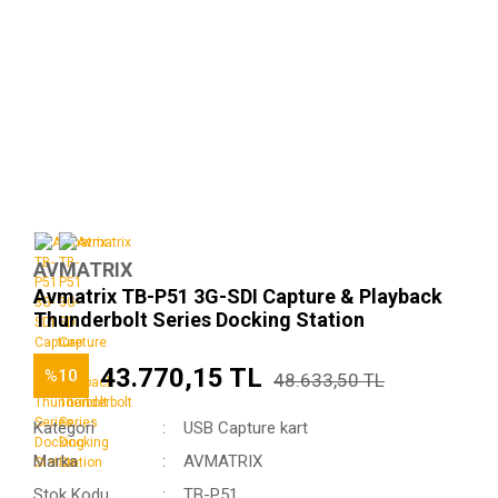
AVMATRIX
Avmatrix TB-P51 3G-SDI Capture & Playback
Thunderbolt Series Docking Station
43.770,15 TL
%10
48.633,50 TL
Kategori
USB Capture kart
Marka
AVMATRIX
Stok Kodu
TB-P51