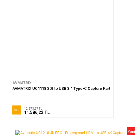
ile taşınabilir ürünler için geçerlidir. Teslimat
ücreti 200 TL dir.
Adalar, Silivri, Çatalca, Şile, Kemerburgaz,
Beylikdüzü, Avcılar(ve sonrasına) ilçelerine
teslimat yapılamamaktadır.
AVMATRIX
AVMATRIX UC1118 SDI to USB 3.1 Type-C Capture Kart
12.873,57 TL
%10
11.586,22 TL
Yeni