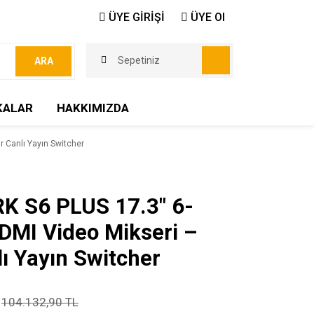
ÜYE GİRİŞİ
ÜYE Ol
Sepetiniz
ARA
KALAR
HAKKIMIZDA
r Canlı Yayın Switcher
K S6 PLUS 17.3″ 6-
HDMI Video Mikseri –
lı Yayın Switcher
104.132,90 TL