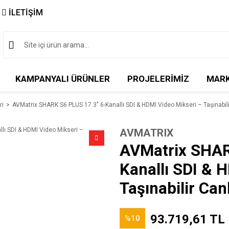
İLETİŞİM
KAMPANYALI ÜRÜNLER
PROJELERİMİZ
MAR
ri
AVMatrix SHARK S6 PLUS 17.3″ 6-Kanallı SDI & HDMI Video Mikseri – Taşınabili
AVMATRIX
AVMatrix SHAR
Kanallı SDI & 
Taşınabilir Can
93.719,61 TL
%10