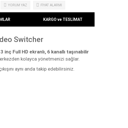
YORUM YAZ
FİYAT ALARMI
MLAR
KARGO ve TESLİMAT
ideo Switcher
3 inç Full HD ekranlı, 6 kanallı taşınabilir
 merkezden kolayca yönetmenizi sağlar.
kışını aynı anda takip edebilirsiniz.