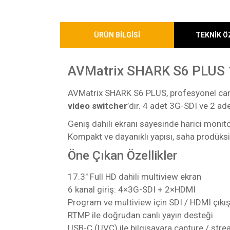
ÜRÜN BİLGİSİ
TEKNİK Ö
AVMatrix SHARK S6 PLUS 17
AVMatrix SHARK S6 PLUS, profesyonel canlı 
video switcher
’dır. 4 adet 3G-SDI ve 2 a
Geniş dahili ekranı sayesinde harici monitö
Kompakt ve dayanıklı yapısı, saha prodüksiy
Öne Çıkan Özellikler
17.3″ Full HD dahili multiview ekran
6 kanal giriş: 4×3G-SDI + 2×HDMI
Program ve multiview için SDI / HDMI çıkış
RTMP ile doğrudan canlı yayın desteği
USB-C (UVC) ile bilgisayara capture / str