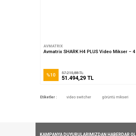
AVMATRIX
Avmatrix SHARK H4 PLUS Video Mikser – 4 G
57.215,88 TL
%10
51.494,29 TL
Etiketler :
video switcher
görüntü mikseri
KAMPANYA DUYURULARIMIZDAN HABERDAR OLMA