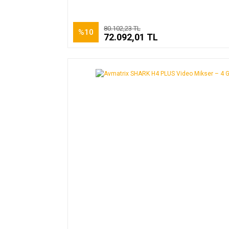
Streaming & Kayıt
80.102,23 TL
%10
72.092,01 TL
USB Capture