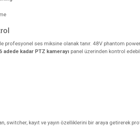
rme
rol
 ile profesyonel ses miksine olanak tanır. 48V phantom pow
6 adede kadar PTZ kamerayı
panel üzerinden kontrol edebili
switcher, kayıt ve yayın özelliklerini bir araya getirerek pr