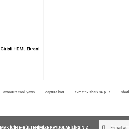
irişli HDMI, Ekranlı
avmatrix canlı yayın
capture kart
avmatrix shark s6 plus
shar
K İÇİN E-BÜLTENİMİZE KAYDOLABİLİRSİNİZ!