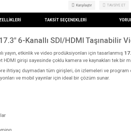
Karşılaştır
TAVSİYE ET
ZELLİKLERİ
TAKSİT SEÇENEKLERİ
YORU
.3″ 6-Kanallı SDI/HDMI Taşınabilir V
yayın, etkinlik ve video prodüksiyonları için tasarlanmış
17.
det HDMI girişi sayesinde çoklu kamera ve kaynakları tek bir
re ihtiyaç duymadan tüm girişleri, ön izlemeleri ve program çı
onları ve mobil yayınlar için ideal bir çözüm sunar.
lar
eaming