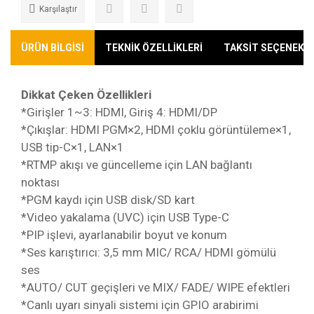
Karşılaştır
ÜRÜN BİLGİSİ
TEKNİK ÖZELLİKLERİ
TAKSİT SEÇENEKLE
Dikkat Çeken Özellikleri
*Girişler 1~3: HDMI, Giriş 4: HDMI/DP
*Çıkışlar: HDMI PGM×2, HDMI çoklu görüntüleme×1,
USB tip-C×1, LAN×1
*RTMP akışı ve güncelleme için LAN bağlantı
noktası
*PGM kaydı için USB disk/SD kart
*Video yakalama (UVC) için USB Type-C
*PIP işlevi, ayarlanabilir boyut ve konum
*Ses karıştırıcı: 3,5 mm MIC/ RCA/ HDMI gömülü
ses
*AUTO/ CUT geçişleri ve MIX/ FADE/ WIPE efektleri
*Canlı uyarı sinyali sistemi için GPIO arabirimi