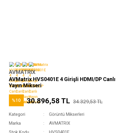
AVMATRIX
AVMatrix HVS0401E 4 Girişli HDMI/DP Canlı
Yayın Mikseri
30.896,58 TL
%10
34.329,53 TL
Kategori
Görüntü Mikserleri
Marka
AVMATRIX
Stok Kodu
HVS0401E