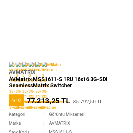
AVMATRIX
AVMatrix MSS1611-S 1RU 16x16 3G-SDI
SeamlessMatrix Switcher
77.213,25 TL
%10
85.792,50 TL
Kategori
Görüntü Mikserleri
Marka
AVMATRIX
Stok Kodu
MSS1611-S