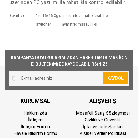
üzerinden PC yazılımı ile rahatlıkla kontrol edilebilir.
Etiketler :
1ru 16x16 3g-sdı seamlessmatrix switcher
Kargoya Veriliş Süresi
switcher
avmatrix mss1611-s
Ürünlerimizin ortalama olarak kargoya veriliş
Bu ürüne ilk yorumu siz yapın!
süresi 1-3 iş günüdür. Resmi Tatil ve hafta
sonları ürün sevkiyatımız yoktur.
Yorum Yaz
Kargo Ücreti
KAMPANYA DUYURULARIMIZDAN HABERDAR OLMAK İÇİN
1000₺ Üstü siparişlerin tümü Türkiye'nin her
E-BÜLTENİMİZE KAYDOLABİLİRSİNİZ!
yerine ücretsiz olarak gönderilmektedir. 1000₺
altında kalan siparişler için 30₺ kargo ücreti
KAYDOL
alınmaktadır.
Aynı Gün Kargo
KURUMSAL
ALIŞVERİŞ
Saat 15:00'a kadar vermiş olduğunuz sipariş
aynı günde kargoya teslim edilmektedir.
Hakkımızda
Mesafeli Satış Sözleşmesi
Teslimat süresi bulunmuş olduğunuz konuma
İletişim
Gizlilik ve Güvenlik
göre farklılık gösterebilmektedir. Saat
İletişim Formu
İptal ve İade Şartları
Havale Bildirim Formu
Kişisel Veriler Politikası
15:00'dan sonra vermiş olduğunuz siparişler