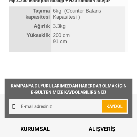
mp-C200 monopod bacağı + H20 kafadan oluşur
Taşıma
6kg (Counter Balans
kapasitesi
Kapasitesi )
Ağırlık
3.3kg
Yükseklik
200 cm
91 cm
Kargoya Veriliş Süresi
Ürünlerimizin ortalama olarak kargoya veriliş
Bu ürüne ilk yorumu siz yapın!
süresi 1-3 iş günüdür. Resmi Tatil ve hafta
KAMPANYA DUYURULARIMIZDAN HABERDAR OLMAK İÇİN
sonları ürün sevkiyatımız yoktur.
E-BÜLTENİMİZE KAYDOLABİLİRSİNİZ!
Yorum Yaz
Kargo Ücreti
KAYDOL
1000₺ Üstü siparişlerin tümü Türkiye'nin her
yerine ücretsiz olarak gönderilmektedir. 1000₺
altında kalan siparişler için 30₺ kargo ücreti
KURUMSAL
ALIŞVERİŞ
alınmaktadır.