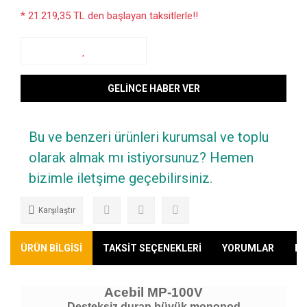
* 21.219,35 TL den başlayan taksitlerle!!
GELİNCE HABER VER
Bu ve benzeri ürünleri kurumsal ve toplu
olarak almak mı istiyorsunuz? Hemen
bizimle iletşime geçebilirsiniz.
Karşılaştır
ÜRÜN BİLGİSİ
TAKSİT SEÇENEKLERİ
YORUMLAR
KA
Acebil MP-100V
Desteksiz duran büyük monopod